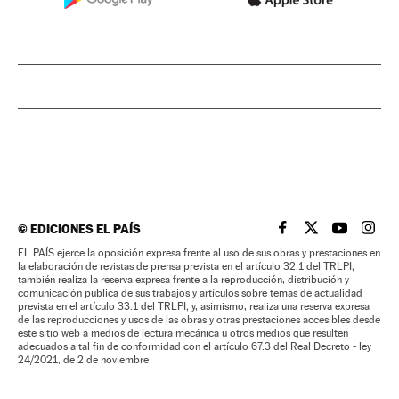
©
EDICIONES EL PAÍS
EL PAÍS BRASIL EN
EL PAÍS BRASI
EL PAÍS B
EL PA
EL PAÍS ejerce la oposición expresa frente al uso de sus obras y prestaciones en
la elaboración de revistas de prensa prevista en el artículo 32.1 del TRLPI;
también realiza la reserva expresa frente a la reproducción, distribución y
comunicación pública de sus trabajos y artículos sobre temas de actualidad
prevista en el artículo 33.1 del TRLPI; y, asimismo, realiza una reserva expresa
de las reproducciones y usos de las obras y otras prestaciones accesibles desde
este sitio web a medios de lectura mecánica u otros medios que resulten
adecuados a tal fin de conformidad con el artículo 67.3 del Real Decreto - ley
24/2021, de 2 de noviembre