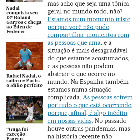
mas acho que seja uma tônica
Nadal
geral no mundo todo, não?
conquista seu
Estamos num momento triste
13º Roland
Garros e chega
porque você não pode
ao Éden de
Federer
compartilhar momentos com
as pessoas que ama
, e a
situação é mais desagradável
do que estamos acostumados,
e as pessoas não podem
abstrair o que ocorre no
Rafael Nadal, o
mundo. Na Espanha também
saibro e Paris:
o idílio perfeito
estamos numa situação
complicada.
As pessoas sofrem
por tudo o que está ocorrendo
porque, afinal, é algo inédito
em nossas vidas
. No passado
houve outras pandemias, mas
“Guga foi
exceção.
na história recente não
Espero