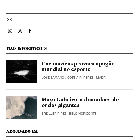
Esportes El País Brasil en Instagram
Esportes El País Brasil en Twitter
Esportes El País Brasil en Facebook
MAIS INFORMAÇÕES
Coronavírus provoca apagão
mundial no esporte
JOSÉ SÁMANO
/
GORKA R. PÉREZ
| MADRI
Maya Gabeira, a domadora de
ondas gigantes
BREILLER PIRES
| BELO HORIZONTE
ARQUIVADO EM