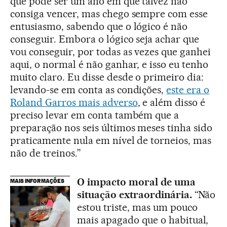
que pode ser um ano em que talvez não
consiga vencer, mas chego sempre com esse
entusiasmo, sabendo que o lógico é não
conseguir. Embora o lógico seja achar que
vou conseguir, por todas as vezes que ganhei
aqui, o normal é não ganhar, e isso eu tenho
muito claro. Eu disse desde o primeiro dia:
levando-se em conta as condições,
este era o
Roland Garros mais adverso
, e além disso é
preciso levar em conta também que a
preparação nos seis últimos meses tinha sido
praticamente nula em nível de torneios, mas
não de treinos.”
O impacto moral de uma
MAIS INFORMAÇÕES
situação extraordinária.
“Não
estou triste, mas um pouco
mais apagado que o habitual,