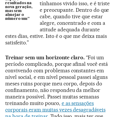
tínhamos vivido isso, e é triste
resultados na
nova geração,
e preocupante. Dentro do que
mas sem
almejar o
cabe, quando tive que estar
número um”
alegre, concentrado e com a
atitude adequada durante
estes dias, estive. Isto é o que me deixa mais
satisfeito.”
Treinar sem um horizonte claro.
“Foi um
período complicado, porque afinal você está
convivendo com problemas constantes em
nível social, e em nível pessoal passei alguns
meses ruins porque meu corpo, depois do
confinamento, não respondeu da melhor
maneira possível. Passei muitas semanas
treinando muito pouco,
e as sensações
corporais eram muitas vezes desagradáveis
na hora de treinar
. Tudo isso, mais ter que