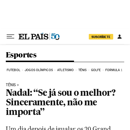
Pular para o conteúdo
SUSCRÍBETE
Esportes
FUTEBOL
JOGOS OLÍMPICOS
ATLETISMO
TÊNIS
GOLFE
FORMULA 1
TÊNIS
Nadal: “Se já sou o melhor?
Sinceramente, não me
importa”
Um dia depois de igualar os 20 Grand