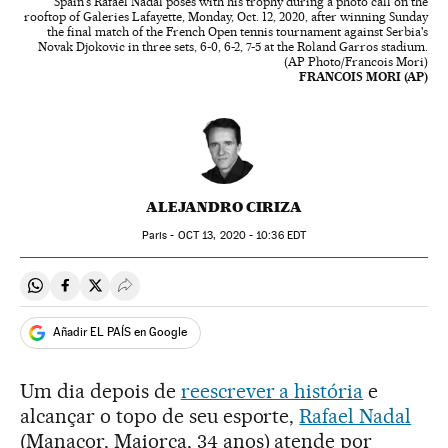
Spain's Rafael Nadal poses with his trophy during a photo call on the
rooftop of Galeries Lafayette, Monday, Oct. 12, 2020, after winning Sunday
the final match of the French Open tennis tournament against Serbia's
Novak Djokovic in three sets, 6-0, 6-2, 7-5 at the Roland Garros stadium.
(AP Photo/Francois Mori)
FRANCOIS MORI (AP)
ALEJANDRO CIRIZA
Paris -
OCT
13, 2020 - 10:36
EDT
Compartir en Whatsapp
Compartir en Facebook
Compartir en Twitter
Desplegar Redes Sociales
Añadir EL PAÍS en Google
Um dia depois de
reescrever a história
e
alcançar o topo de seu esporte,
Rafael Nadal
(Manacor, Maiorca, 34 anos) atende por