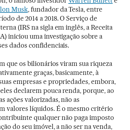
n, o famoso investidor
Warren Buffett
e
lon Musk
, fundador da Tesla, entre
íodo de 2014 a 2018. O Serviço de
erna (IRS na sigla em inglês, a Receita
) iniciou uma investigação sobre a
es dados confidenciais.
am que os bilionários viram sua riqueza
cativamente graças, basicamente, à
 suas empresas e propriedades, embora,
 eles declarem pouca renda, porque, ao
s ações valorizadas, não as
 valores líquidos. É o mesmo critério
ontribuinte qualquer não paga imposto
ação do seu imóvel, a não ser na venda,