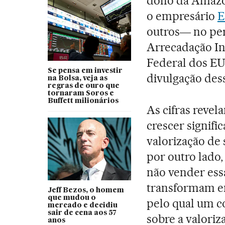
dono da Amazo
o empresário
E
outros― no per
Arrecadação Int
Federal dos EUA
Se pensa em investir
divulgação dess
na Bolsa, veja as
regras de ouro que
tornaram Soros e
Buffett milionários
As cifras revel
crescer signifi
valorização de
por outro lado,
não vender essa
transformam em
Jeff Bezos, o homem
que mudou o
pelo qual um c
mercado e decidiu
sair de cena aos 57
sobre a valoriz
anos