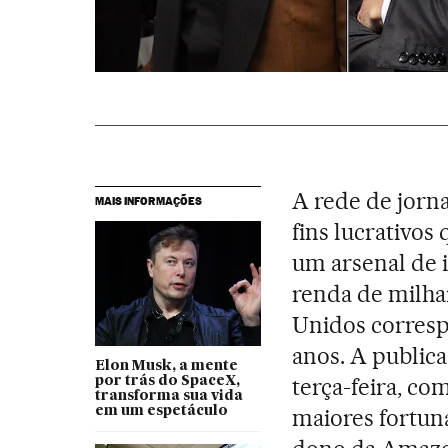
A rede de jorn
MAIS INFORMAÇÕES
fins lucrativos
um arsenal de 
renda de milha
Unidos corresp
anos. A public
Elon Musk, a mente
terça-feira, co
por trás do SpaceX,
transforma sua vida
em um espetáculo
maiores fortun