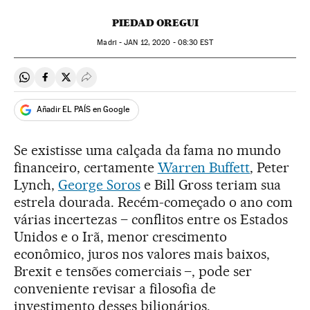
PIEDAD OREGUI
Madri -
JAN
12, 2020 - 08:30
EST
Compartir en Whatsapp
Compartir en Facebook
Compartir en Twitter
Desplegar Redes Sociales
Añadir EL PAÍS en Google
Se existisse uma calçada da fama no mundo
financeiro, certamente
Warren Buffett
, Peter
Lynch,
George Soros
e Bill Gross teriam sua
estrela dourada. Recém-começado o ano com
várias incertezas – conflitos entre os Estados
Unidos e o Irã, menor crescimento
econômico, juros nos valores mais baixos,
Brexit e tensões comerciais –, pode ser
conveniente revisar a filosofia de
investimento desses bilionários.