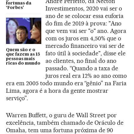
André Perfeito, da Necton
fortunas da
Investimentos, 2020 vai ser o
‘Forbes’
ano de se colocar essa euforia
do fim de 2019 à prova: "Ano
que vem vai ser "o" ano. Agora
com os juros em 4,50% que o
mercado financeiro vai ser de
Quem são e o
fato útil à sociedade", disse ele
que fazem as 15
pessoas mais
ao clientes, no final do ano
ricas do mundo
passado. “Quando a taxa de
juros real era 12% ao ano como
era em 2005 todo mundo era “gênio” na Faria
Lima, agora é a hora da gente mostrar
serviço”.
Warren Buffett, o guru de Wall Street por
excelência, também chamado de Oráculo de
Omaha, tem uma fortuna próxima de 90