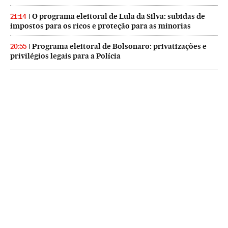
O programa eleitoral de Lula da Silva: subidas de
21:14
impostos para os ricos e proteção para as minorias
Programa eleitoral de Bolsonaro: privatizações e
20:55
privilégios legais para a Polícia
NEWSLETTERS
Boletín de América
Cada semana en tu cuenta de correo una selección de las noticias,