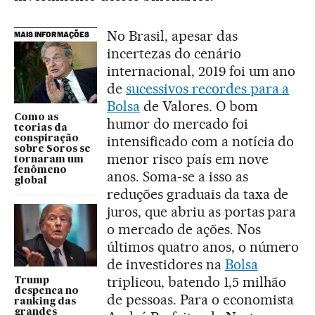
No Brasil, apesar das
MAIS INFORMAÇÕES
incertezas do cenário
internacional, 2019 foi um ano
de
sucessivos recordes para a
Bolsa
de Valores. O bom
Como as
humor do mercado foi
teorias da
intensificado com a notícia do
conspiração
sobre Soros se
menor risco país em nove
tornaram um
fenômeno
anos. Soma-se a isso as
global
reduções graduais da taxa de
juros, que abriu as portas para
o mercado de ações. Nos
últimos quatro anos, o número
de investidores na
Bolsa
triplicou, batendo 1,5 milhão
Trump
despenca no
de pessoas. Para o economista
ranking das
grandes