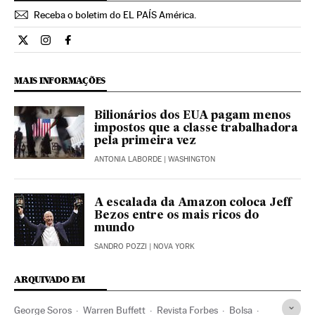
Receba o boletim do EL PAÍS América.
Economia El País Brasil en Twitter
Economia El País Brasil en Instagram
Economia El País Brasil en Facebook
MAIS INFORMAÇÕES
Bilionários dos EUA pagam menos
impostos que a classe trabalhadora
pela primeira vez
ANTONIA LABORDE
| WASHINGTON
A escalada da Amazon coloca Jeff
Bezos entre os mais ricos do
mundo
SANDRO POZZI
| NOVA YORK
ARQUIVADO EM
George Soros
Warren Buffett
Revista Forbes
Bolsa