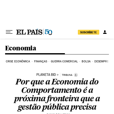
Pular para o conteúdo
SUSCRÍBETE
Economia
CRISE ECONÔMICA
FINANÇAS
GUERRA COMERCIAL
BOLSA
DESEMPREGO
PLANETA BID
i
TRIBUNA
Por que a Economia do
Comportamento é a
próxima fronteira que a
gestão pública precisa