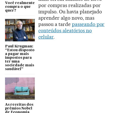
Você realmente
por compras realizadas por
compra o que
impulso. Ou havia planejado
quer?
aprender algo novo, mas
passou a tarde
passeando por
conteúdos aleatórios no
celular
.
Paul Krugman:
“Estou disposto
a pagar mais
impostos para
ter uma
sociedade mais
saudável”
As receitas dos
prêmios Nobel
de Economia