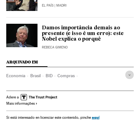
EL PAÍS
| MADRI
Damos importância demais ao
presente (e isso é um erro): este
Nobel explica o porquê
REBECA GIMENO
ARQUIVADO EM
Economia
Brasil
BID
Compras
Gerenciamento empresarial
Negocios
Psicologia
Consumo
Comércio
Finanças
Meios comunicação
Adere a
Mais informações
Neurociência
Planeta Futuro
PlanetaBID
Red de Expertos Planeta Futuro
aquí
Si está interesado en licenciar este contenido, pinche