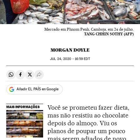
Mercado em Phnom Penh, Camboja, em 24 de julho.
TANG CHHIN SOTHY (AFP)
MORGAN DOYLE
JUL
24, 2020 - 16:59
EDT
Compartir en Whatsapp
Compartir en Facebook
Compartir en Twitter
Desplegar Redes Sociales
Añadir EL PAÍS en Google
Você se prometeu fazer dieta,
MAIS INFORMAÇÕES
mas não resistiu ao chocolate
depois do almoço. Viu os
planos de poupar um pouco
mais serem adiados de novo