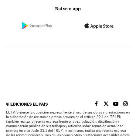
Baixe o app
©
EDICIONES EL PAÍS
EL PAÍS BRASIL EN
EL PAÍS BRASI
EL PAÍS B
EL PA
EL PAÍS ejerce la oposición expresa frente al uso de sus obras y prestaciones en
la elaboración de revistas de prensa prevista en el artículo 32.1 del TRLPI;
también realiza la reserva expresa frente a la reproducción, distribución y
comunicación pública de sus trabajos y artículos sobre temas de actualidad
prevista en el artículo 33.1 del TRLPI; y, asimismo, realiza una reserva expresa
de las reproducciones y usos de las obras y otras prestaciones accesibles desde