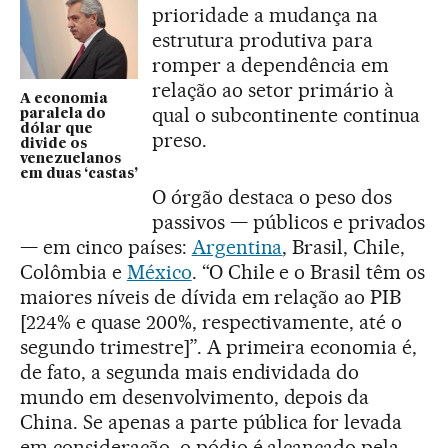
prioridade a mudança na
estrutura produtiva para
romper a dependência em
relação ao setor primário à
A economia
qual o subcontinente continua
paralela do
dólar que
preso.
divide os
venezuelanos
em duas ‘castas’
O órgão destaca o peso dos
passivos — públicos e privados
— em cinco países:
Argentina
, Brasil, Chile,
Colômbia e
México
. “O Chile e o Brasil têm os
maiores níveis de dívida em relação ao PIB
[224% e quase 200%, respectivamente, até o
segundo trimestre]”. A primeira economia é,
de fato, a segunda mais endividada do
mundo em desenvolvimento, depois da
China. Se apenas a parte pública for levada
em consideração, o pódio é alcançado pela