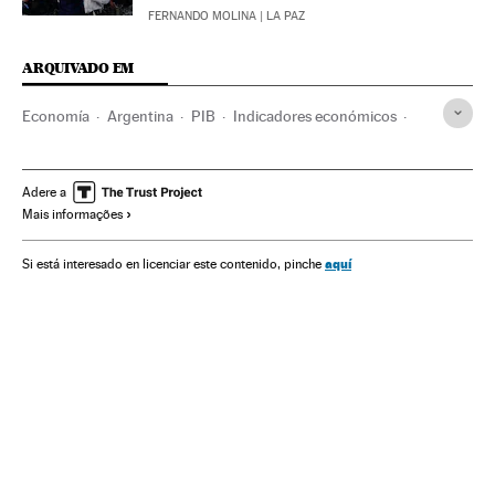
FERNANDO MOLINA
| LA PAZ
ARQUIVADO EM
Economía
Argentina
PIB
Indicadores económicos
México
Brasil
Coyuntura económica
Latinoamérica
Sudamérica
Venezuela
CEPAL
Adere a
Mais informações
aquí
Si está interesado en licenciar este contenido, pinche