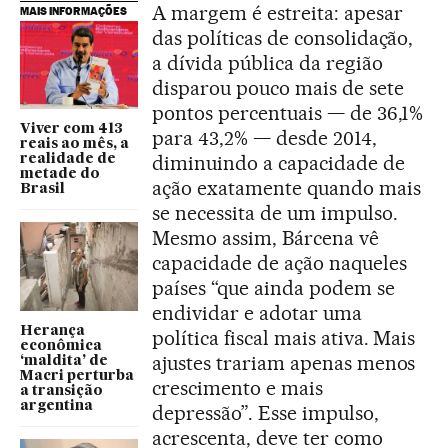
A margem é estreita: apesar
MAIS INFORMAÇÕES
das políticas de consolidação,
a dívida pública da região
disparou pouco mais de sete
pontos percentuais — de 36,1%
Viver com 413
para 43,2% — desde 2014,
reais ao mês, a
diminuindo a capacidade de
realidade de
metade do
ação exatamente quando mais
Brasil
se necessita de um impulso.
Mesmo assim, Bárcena vê
capacidade de ação naqueles
países “que ainda podem se
endividar e adotar uma
Herança
política fiscal mais ativa. Mais
econômica
ajustes trariam apenas menos
‘maldita’ de
Macri perturba
crescimento e mais
a transição
argentina
depressão”. Esse impulso,
acrescenta, deve ter como