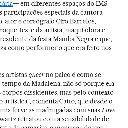
nária
— em diferentes espaços do IMS
s participações especiais da cantora
o, ator e coreógrafo Ciro Barcelos,
oquettes, e da artista, maquiadora e
residente da festa Mamba Negra e que,
iza como performer o que era feito nos
s artistas
queer
no palco é como se
 tempo da Madalena, não só porque ela
s corpos dissidentes, mas pelo contexto
 artística”, comenta Catto, que desde o
emia ferve as madrugadas com suas
Love
hwartz retratou com a sensibilidade de
ente de camarim, a
montação
dessas