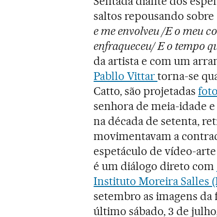
Sentada diante dos espe
saltos repousando sobre
e me envolveu /E o meu c
enfraqueceu/ E o tempo q
da artista e com um arra
Pabllo Vittar
torna-se qu
Catto, são projetadas
fot
senhora de meia-idade e 
na década de setenta, ret
movimentavam a contracu
espetáculo de vídeo-art
é um diálogo direto com
Instituto Moreira Salles 
setembro as imagens da f
último sábado, 3 de julho