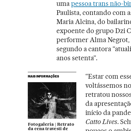
uma
pessoa trans não-bi
Paulista, contando com a
Maria Alcina, do bailarin
expoente do grupo Dzi Cr
performer Alma Negrot, 
segundo a cantora “atual
anos setenta”.
“Estar com esse
MAIS INFORMAÇÕES
voltássemos no
retratou nosso
da apresentação
início da pand
Catto Lives
. Sc
Fotogaleria | Retrato
poucos o ambi
da cena travesti de