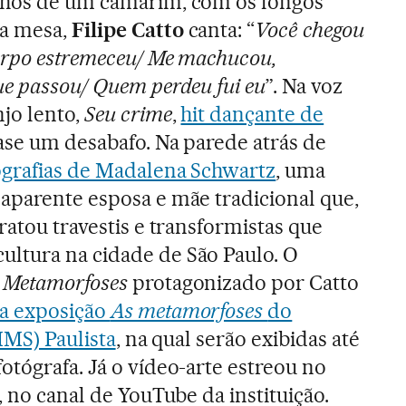
lhos de um camarim, com os longos
 a mesa,
Filipe Catto
canta: “
Você chegou
orpo estremeceu/ Me machucou,
ue passou/ Quem perdeu fui eu
”. Na voz
njo lento,
Seu crime
,
hit dançante de
ase um desabafo. Na parede atrás de
ografias de Madalena Schwartz
, uma
aparente esposa e mãe tradicional que,
ratou travestis e transformistas que
ltura na cidade de São Paulo. O
e
Metamorfoses
protagonizado por Catto
a exposição
As metamorfoses
do
(IMS) Paulista
, na qual serão exibidas até
otógrafa. Já o vídeo-arte estreou no
, no canal de YouTube da instituição.