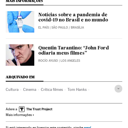
MAIS INFORMAÇÕES
Notícias sobre a pandemia de
covid-19 no Brasil e no mundo
EL PAÍS
| SÃO PAULO / BRASÍLIA
Quentin Tarantino: “John Ford
odiaria meus filmes”
ROCÍO AYUSO
| LOS ANGELES
ARQUIVADO EM
Cultura
Cinema
Crítica filmes
Tom Hanks
John Ford
Paul Greengrass
Cinema western
Cinema dos Estados Unidos
Filmes
Atores
Adere a
Mais informações
Diretores cinema
aquí
Si está interesado en licenciar este contenido, pinche