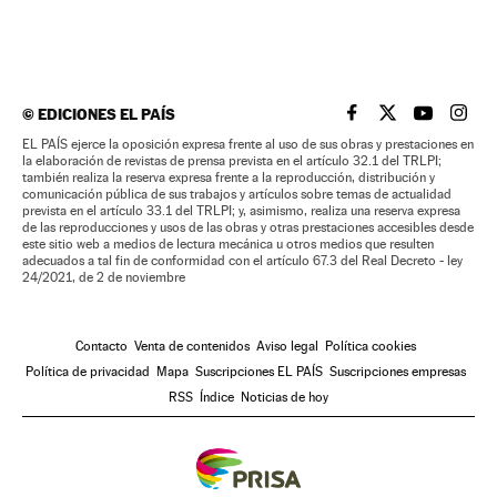
©
EDICIONES EL PAÍS
EL PAÍS BRASIL EN
EL PAÍS BRASI
EL PAÍS B
EL PA
EL PAÍS ejerce la oposición expresa frente al uso de sus obras y prestaciones en
la elaboración de revistas de prensa prevista en el artículo 32.1 del TRLPI;
también realiza la reserva expresa frente a la reproducción, distribución y
comunicación pública de sus trabajos y artículos sobre temas de actualidad
prevista en el artículo 33.1 del TRLPI; y, asimismo, realiza una reserva expresa
de las reproducciones y usos de las obras y otras prestaciones accesibles desde
este sitio web a medios de lectura mecánica u otros medios que resulten
adecuados a tal fin de conformidad con el artículo 67.3 del Real Decreto - ley
24/2021, de 2 de noviembre
Contacto
Venta de contenidos
Aviso legal
Política cookies
Política de privacidad
Mapa
Suscripciones EL PAÍS
Suscripciones empresas
RSS
Índice
Noticias de hoy