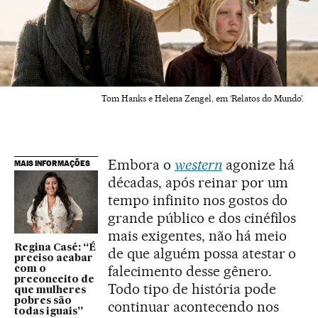
Tom Hanks e Helena Zengel, em ‘Relatos do Mundo’.
Embora o
western
agonize há
MAIS INFORMAÇÕES
décadas, após reinar por um
tempo infinito nos gostos do
grande público e dos cinéfilos
mais exigentes, não há meio
Regina Casé: “É
de que alguém possa atestar o
preciso acabar
falecimento desse gênero.
com o
preconceito de
Todo tipo de história pode
que mulheres
pobres são
continuar acontecendo nos
todas iguais”