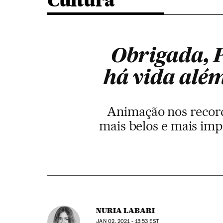
Cultura
Obrigada, P
há vida alé
Animação nos record
mais belos e mais imp
NURIA LABARI
JAN
02, 2021 - 13:53
EST