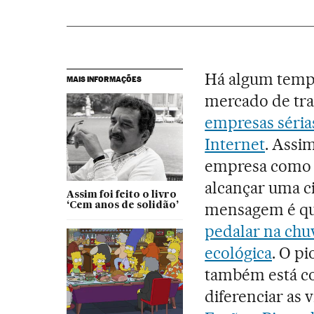
Há algum tempo
MAIS INFORMAÇÕES
mercado de tra
empresas séria
Internet
. Assi
empresa como a
alcançar uma c
Assim foi feito o livro
mensagem é qu
‘Cem anos de solidão’
pedalar na chu
ecológica
. O pi
também está co
diferenciar as 