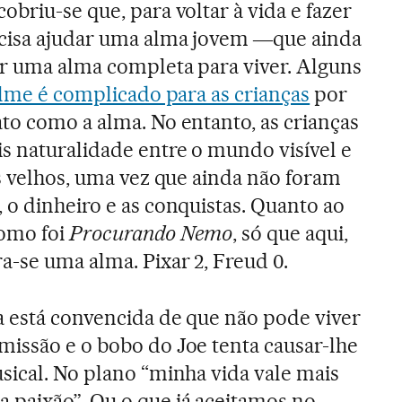
briu-se que, para voltar à vida e fazer
ecisa ajudar uma alma jovem ―que ainda
r uma alma completa para viver. Alguns
ilme é complicado para as crianças
por
to como a alma. No entanto, as crianças
 naturalidade entre o mundo visível e
is velhos, uma vez que ainda não foram
 o dinheiro e as conquistas. Quanto ao
 como foi
Procurando Nemo
, só que aqui,
a-se uma alma. Pixar 2, Freud 0.
a está convencida de que não pode viver
issão e o bobo do Joe tenta causar-lhe
sical. No plano “minha vida vale mais
 paixão”. Ou o que já aceitamos no