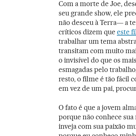
Com a morte de Joe, desco
seu grande show, ele pr
não desceu à Terra― a te
críticos dizem que
este f
trabalhar um tema abstra
transitam com muito mais
o invisível do que os ma
esmagadas pelo trabalho,
resto, o filme é tão fácil
em vez de um pai, procur
O fato é que a jovem alm
porque não conhece sua m
inveja com sua paixão mu
porque eu conheço minha