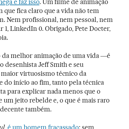
hega e faz isso
. Um filme de animação
 que fica claro que a vida não tem
. Nem profissional, nem pessoal, nem
r 1, LinkedIn 0. Obrigado, Pete Docter,
ia.
o da melhor animação de uma vida ―é
 desenhista Jeff Smith e seu
 maior virtuosismo técnico da
do início ao fim, tanto pela técnica
uta para explicar nada menos que o
e um jeito rebelde e, o que é mais raro
 decente também.
ul
,
é um homem fracassado
: sem