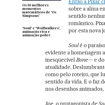
Então a Pixar c
Os 10 melhores
sobre a alma em
momentos
matemáticos de ‘Os
sentido nenhum
Simpsons’
romântico. Pixa
‘Soul’ e ‘Wolfwalkers’,
por esta nova jo
animação rica e
animação pobre
Soul
é o paraís
evidente a homenagem ao
inesquecível
Bon
e— e do
atualidade. Deslumbrante 
como pelo roteiro, que l
sentido da vida. E o faz d
nos desenhos animados,
Joe, o protagonista de
So