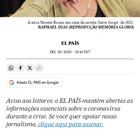
A atriz Nicette Bruno em cena da novela 'Salve Jorge', de 2012.
RAPHAEL DIAS (REPRODUÇÃO MEMÓRIA GLOBO)
EL PAÍS
DEC
20, 2020 - 13:14
EST
Compartir en Whatsapp
Compartir en Facebook
Compartir en Twitter
Desplegar Redes Sociales
Añadir EL PAÍS en Google
Aviso aos leitores: o EL PAÍS mantém abertas as
informações essenciais sobre o coronavírus
durante a crise. Se você quer apoiar nosso
jornalismo,
clique aqui para assinar.