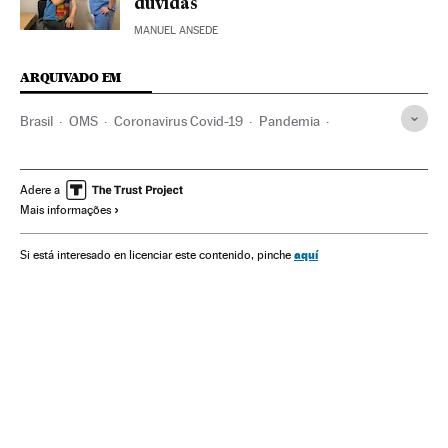
dúvidas
MANUEL ANSEDE
ARQUIVADO EM
Brasil
OMS
Coronavirus Covid-19
Pandemia
Coronavirus
Doenças infecciosas
Doenças respiratórias
Ministério Saúde
Cultura
Televisão
Atrizes
Teatro
Adere a
Mais informações
TV Globo
Obituários
aquí
Si está interesado en licenciar este contenido, pinche