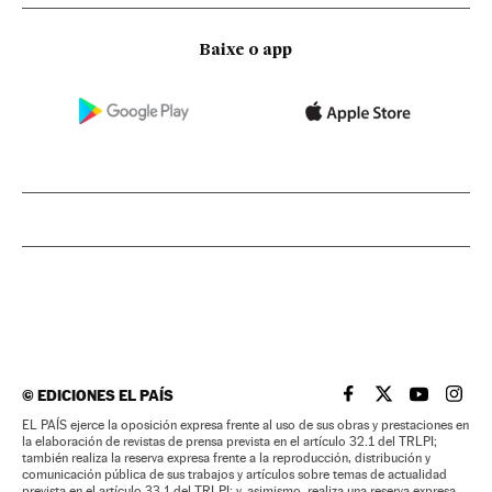
Baixe o app
©
EDICIONES EL PAÍS
EL PAÍS BRASIL EN
EL PAÍS BRASI
EL PAÍS B
EL PA
EL PAÍS ejerce la oposición expresa frente al uso de sus obras y prestaciones en
la elaboración de revistas de prensa prevista en el artículo 32.1 del TRLPI;
también realiza la reserva expresa frente a la reproducción, distribución y
comunicación pública de sus trabajos y artículos sobre temas de actualidad
prevista en el artículo 33.1 del TRLPI; y, asimismo, realiza una reserva expresa