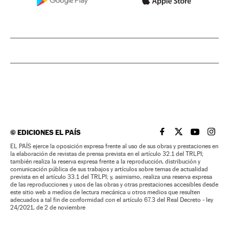
©
EDICIONES EL PAÍS
EL PAÍS BRASIL EN
EL PAÍS BRASI
EL PAÍS B
EL PA
EL PAÍS ejerce la oposición expresa frente al uso de sus obras y prestaciones en
la elaboración de revistas de prensa prevista en el artículo 32.1 del TRLPI;
también realiza la reserva expresa frente a la reproducción, distribución y
comunicación pública de sus trabajos y artículos sobre temas de actualidad
prevista en el artículo 33.1 del TRLPI; y, asimismo, realiza una reserva expresa
de las reproducciones y usos de las obras y otras prestaciones accesibles desde
este sitio web a medios de lectura mecánica u otros medios que resulten
adecuados a tal fin de conformidad con el artículo 67.3 del Real Decreto - ley
24/2021, de 2 de noviembre