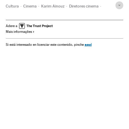
Cultura
Cinema
Karim Aïnouz
Diretores cinema
Documentário
Refugiados
Síria
Alemanha
Berlim
Crise refugiados Europa
Pandemia
Europa
Adere a
Mais informações
aquí
Si está interesado en licenciar este contenido, pinche