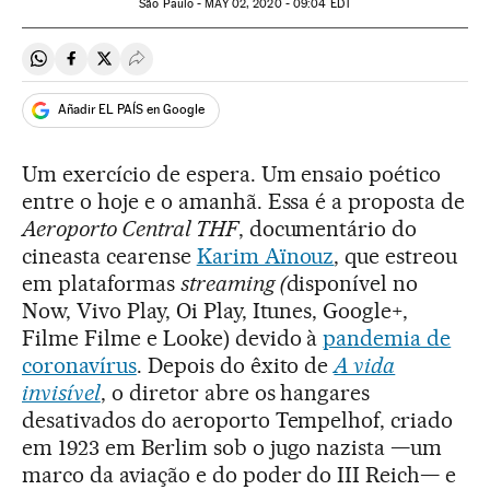
São Paulo -
MAY
02, 2020 - 09:04
EDT
Compartir en Whatsapp
Compartir en Facebook
Compartir en Twitter
Desplegar Redes Sociales
Añadir EL PAÍS en Google
Um exercício de espera. Um ensaio poético
entre o hoje e o amanhã. Essa é a proposta de
Aeroporto Central THF
, documentário do
cineasta cearense
Karim Aïnouz
, que estreou
em plataformas
streaming (
disponível no
Now, Vivo Play, Oi Play, Itunes, Google+,
Filme Filme e Looke) devido à
pandemia de
coronavírus
. Depois do êxito de
A vida
invisível
, o diretor abre os hangares
desativados do aeroporto Tempelhof, criado
em 1923 em Berlim sob o jugo nazista —um
marco da aviação e do poder do III Reich— e