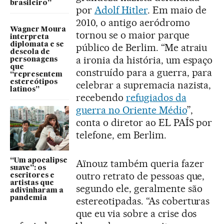
brasileiro”
por
Adolf Hitler
. Em maio de
2010, o antigo aeródromo
Wagner Moura
tornou se o maior parque
interpreta
diplomata e se
público de Berlim. “Me atraiu
descola de
a ironia da história, um espaço
personagens
que
construído para a guerra, para
“representem
estereótipos
celebrar a supremacia nazista,
latinos”
recebendo
refugiados da
guerra no Oriente Médio
”,
conta o diretor ao EL PAÍS por
telefone, em Berlim.
“Um apocalipse
Aïnouz também queria fazer
suave”: os
outro retrato de pessoas que,
escritores e
artistas que
segundo ele, geralmente são
adivinharam a
pandemia
estereotipadas. “As coberturas
que eu via sobre a crise dos