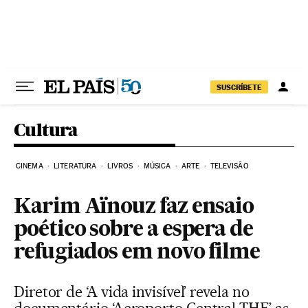
Pular para o conteúdo
SUSCRÍBETE
Cultura
CINEMA
LITERATURA
LIVROS
MÚSICA
ARTE
TELEVISÃO
Karim Aïnouz faz ensaio
poético sobre a espera de
refugiados em novo filme
Diretor de ‘A vida invisível’ revela no