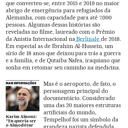
que converteu-se, entre 2015 e 2019 no maior
abrigo de emergência para refugiados da
Alemanha, com capacidade para até 7.000
pessoas. Algumas dessas histórias são
reveladas no filme, laureado com o Prêmio
da Anistia Internacional na
Berlinale
de 2018.
Em especial as de Ibrahim Al-Hussein, um
sírio de 18 anos que deixou para trás a guerra
e a família, e de Qutaiba Nafea, iraquiano que
sonha em retomar seu caminho na medicina.
Mas é o aeroporto, de fato, o
MAIS INFORMAÇÕES
personagem principal do
documentário. Considerado
uma das 20 maiores estruturas
artificiais do mundo,
Karim Aïnouz:
Tempelhof foi um símbolo da
“Eu queria ser
grandeza nazista defendida
o Almodóvar