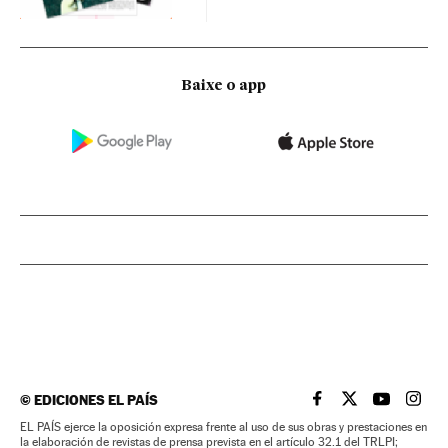
Baixe o app
©
EDICIONES EL PAÍS
EL PAÍS BRASIL EN
EL PAÍS BRASI
EL PAÍS B
EL PA
EL PAÍS ejerce la oposición expresa frente al uso de sus obras y prestaciones en
la elaboración de revistas de prensa prevista en el artículo 32.1 del TRLPI;