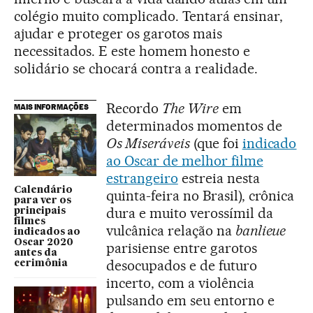
colégio muito complicado. Tentará ensinar,
ajudar e proteger os garotos mais
necessitados. E este homem honesto e
solidário se chocará contra a realidade.
Recordo
The Wire
em
MAIS INFORMAÇÕES
determinados momentos de
Os Miseráveis
(que foi
indicado
ao Oscar de melhor filme
estrangeiro
estreia nesta
Calendário
quinta-feira no Brasil), crônica
para ver os
dura e muito verossímil da
principais
filmes
vulcânica relação na
banlieue
indicados ao
Oscar 2020
parisiense entre garotos
antes da
desocupados e de futuro
cerimônia
incerto, com a violência
pulsando em seu entorno e