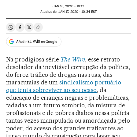
JAN
16, 2020 - 18:13
atualizado:
JAN
17, 2020 - 10:34
EST
Compartir en Whatsapp
Compartir en Facebook
Compartir en Twitter
Desplegar Redes Sociales
Añadir EL PAÍS en Google
Na prodigiosa série
The Wire
, esse retrato
desolador da inevitável corrupção da política,
do feroz tráfico de drogas nas ruas, das
maracutaias de um
sindicalismo portuário
que tenta sobreviver ao seu ocaso
, da
educação de crianças negras e problemáticas,
fadadas a um futuro sombrio, da mistura de
profissionais e de pobres diabos nessa polícia
tantas vezes manipulada ou amordaçada pelo
poder, do acesso dos grandes traficantes ao
turvo mundo da construção para lavar seu