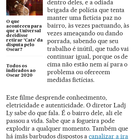
dentro deles, e a odiada
brigada de polícia que tenta
manter uma fictícia paz no
O que
bairro, às vezes pactuando, às
aconteceu para
que a Universal
vezes ameaçando ou dando
decidisse
porrada, sabendo que seu
retirar ‘Cats’ da
disputa pelo
trabalho é inútil, que tudo vai
Oscar?
continuar igual, porque os de
cima não estão nem aí para o
Todos os
problema ou oferecem
indicados ao
Oscar 2020
medidas fictícias.
Este filme desprende conhecimento,
eletricidade e autenticidade. O diretor Ladj
Ly sabe do que fala. É o bairro dele, ali ele
passou a vida. Sabe que a fogueira pode
explodir a qualquer momento. Também que
há ímãs barbudos dispostos a
canalizar a ira