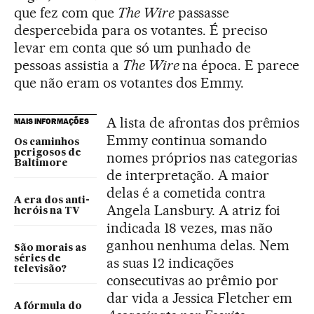
que fez com que
The Wire
passasse
despercebida para os votantes. É preciso
levar em conta que só um punhado de
pessoas assistia a
The Wire
na época. E parece
que não eram os votantes dos Emmy.
A lista de afrontas dos prêmios
MAIS INFORMAÇÕES
Emmy continua somando
Os caminhos
perigosos de
nomes próprios nas categorias
Baltimore
de interpretação. A maior
delas é a cometida contra
A era dos anti-
Angela Lansbury. A atriz foi
heróis na TV
indicada 18 vezes, mas não
ganhou nenhuma delas. Nem
São morais as
séries de
as suas 12 indicações
televisão?
consecutivas ao prêmio por
dar vida a Jessica Fletcher em
A fórmula do