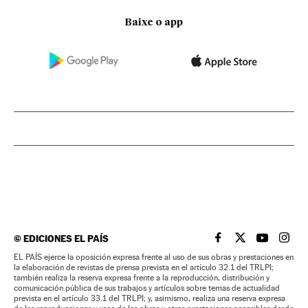
Baixe o app
©
EDICIONES EL PAÍS
EL PAÍS BRASIL EN
EL PAÍS BRASI
EL PAÍS B
EL PA
EL PAÍS ejerce la oposición expresa frente al uso de sus obras y prestaciones en
la elaboración de revistas de prensa prevista en el artículo 32.1 del TRLPI;
también realiza la reserva expresa frente a la reproducción, distribución y
comunicación pública de sus trabajos y artículos sobre temas de actualidad
prevista en el artículo 33.1 del TRLPI; y, asimismo, realiza una reserva expresa