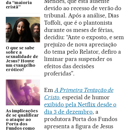
Mendes, que está ausente
da “maioria
devido ao recesso de verão do
cristã”
tribunal. Após a análise, Dias
Toffoli, que é o plantonista
durante os meses de férias,
decidiu: “Ante o exposto, e sem
prejuízo de nova apreciação
O que se sabe
do tema pelo Relator, defiro a
sobre a
sexualidade de
liminar para suspender os
Jesus? Houve
efeitos das decisões
um evangelho
erótico?
proferidas”.
Em
A Primeira Tentação de
Cristo
,
especial de humor
exibido pela Netflix desde o
dia 3 de dezembro
, a
As implicações
de se qualificar
produtora Porta dos Fundos
o ataque ao
Porta dos
apresenta a figura de Jesus
Fundos como