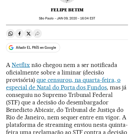
FELIPE BETIM
São Paulo -
JAN
09, 2020 - 16:04
EST
Compartir en Whatsapp
Compartir en Facebook
Compartir en Twitter
Desplegar Redes Sociales
Añadir EL PAÍS en Google
A
Netflix
não chegou nem a ser notificada
oficialmente sobre a liminar (decisão
provisória)
que censurou, na quarta-feira, o
especial de Natal do Porta dos Fundos
, mas já
conseguiu no Supremo Tribunal Federal
(STF) que a decisão do desembargador
Benedicto Abicair, do Tribunal de Justiça do
Rio de Janeiro, nem sequer entre em vigor. A
plataforma de streaming enviou nesta quinta-
feira uma reclamação ao STF contra a decisão