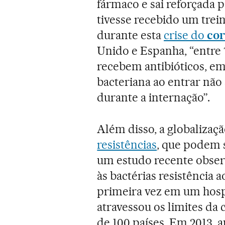
fármaco e sai reforçada 
tivesse recebido um tre
durante esta
crise do
cor
Unido e Espanha, “entre
recebem antibióticos, e
bacteriana ao entrar nã
durante a internação”.
Além disso, a globalizaçã
resistências
, que podem 
um estudo recente obser
às bactérias resistência a
primeira vez em um hospi
atravessou os limites da
de 100 países. Em 2013, 