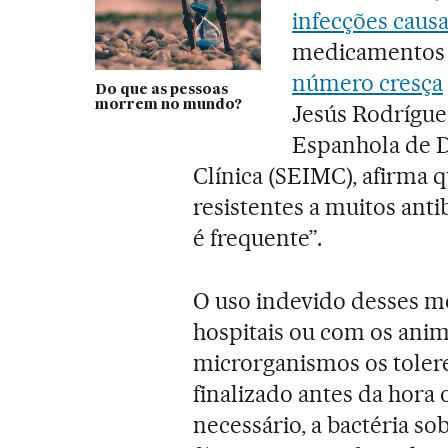
infecções causa
medicamentos d
número cresça
Do que as pessoas
morrem no mundo?
Jesús Rodrígue
Espanhola de D
Clínica (SEIMC), afirma qu
resistentes a muitos anti
é frequente”.
O uso indevido desses m
hospitais ou com os anima
microrganismos os tole
finalizado antes da hora
necessário, a bactéria so