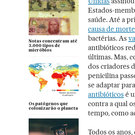
Unidas
assinou
Estados-membr
saúde. Até a pr
causa de mort
bactérias. As
va
Notas concentram até
antibióticos re
3.000 tipos de
micróbios
últimas. Mas, 
dos criadores 
penicilina pass
se adaptar para
antibióticos
é u
contra a qual o
Os patógenos que
colonizarão o planeta
tempo, como a
Todos os anos,