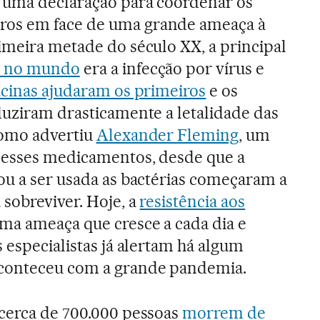
 uma declaração para coordenar os
os em face de uma grande ameaça à
imeira metade do século XX, a principal
e no mundo
era a infecção por vírus e
cinas ajudaram os primeiros
e os
duziram drasticamente a letalidade das
como advertiu
Alexander Fleming
, um
desses medicamentos, desde que a
ou a ser usada as bactérias começaram a
 sobreviver. Hoje, a
resistência aos
ma ameaça que cresce a cada dia e
s especialistas já alertam há algum
conteceu com a grande pandemia.
 cerca de 700.000 pessoas
morrem de