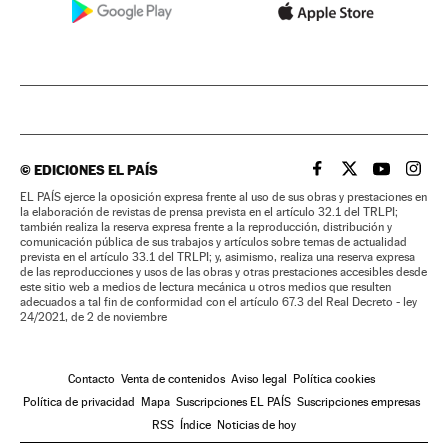
©
EDICIONES EL PAÍS
EL PAÍS BRASIL EN
EL PAÍS BRASI
EL PAÍS B
EL PA
EL PAÍS ejerce la oposición expresa frente al uso de sus obras y prestaciones en
la elaboración de revistas de prensa prevista en el artículo 32.1 del TRLPI;
también realiza la reserva expresa frente a la reproducción, distribución y
comunicación pública de sus trabajos y artículos sobre temas de actualidad
prevista en el artículo 33.1 del TRLPI; y, asimismo, realiza una reserva expresa
de las reproducciones y usos de las obras y otras prestaciones accesibles desde
este sitio web a medios de lectura mecánica u otros medios que resulten
adecuados a tal fin de conformidad con el artículo 67.3 del Real Decreto - ley
24/2021, de 2 de noviembre
Contacto
Venta de contenidos
Aviso legal
Política cookies
Política de privacidad
Mapa
Suscripciones EL PAÍS
Suscripciones empresas
RSS
Índice
Noticias de hoy