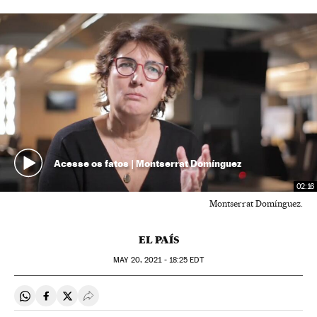
Acesse os fatos | Montserrat Domínguez
02:16
Montserrat Domínguez.
EL PAÍS
MAY
20, 2021 - 18:25
EDT
Compartir en Whatsapp
Compartir en Facebook
Compartir en Twitter
Desplegar Redes Sociales