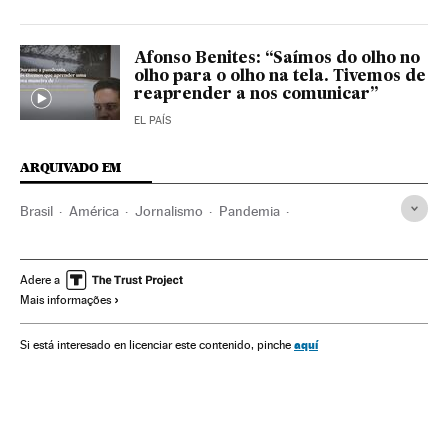
Afonso Benites: “Saímos do olho no
olho para o olho na tela. Tivemos de
reaprender a nos comunicar”
EL PAÍS
ARQUIVADO EM
Brasil
América
Jornalismo
Pandemia
Coronavirus Covid-19
El País
Grupo Prisa
El País digital
Saúde pública
Democracia
Adere a
Mais informações
Investigação científica
aquí
Si está interesado en licenciar este contenido, pinche