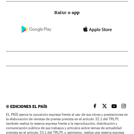
Baixe o app
©
EDICIONES EL PAÍS
EL PAÍS BRASIL EN
EL PAÍS BRASI
EL PAÍS B
EL PA
EL PAÍS ejerce la oposición expresa frente al uso de sus obras y prestaciones en
la elaboración de revistas de prensa prevista en el artículo 32.1 del TRLPI;
también realiza la reserva expresa frente a la reproducción, distribución y
comunicación pública de sus trabajos y artículos sobre temas de actualidad
prevista en el artículo 33.1 del TRLPI; y, asimismo, realiza una reserva expresa