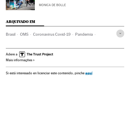
MONICA DE BOLLE
ARQUIVADO EM
Brasil
OMS
Coronavirus Covid-19
Pandemia
Coronavirus
Doenças infecciosas
Doenças respiratórias
Ministério Saúde
Jair Bolsonaro
América
Adere a
Mais informações
aquí
Si está interesado en licenciar este contenido, pinche