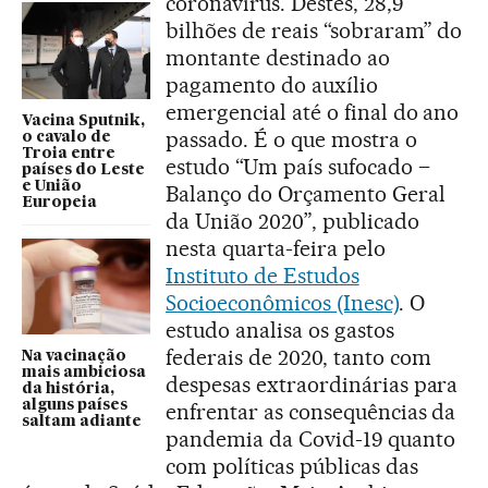
coronavírus. Destes, 28,9
bilhões de reais “sobraram” do
montante destinado ao
pagamento do auxílio
emergencial até o final do ano
Vacina Sputnik,
passado. É o que mostra o
o cavalo de
Troia entre
estudo “Um país sufocado –
países do Leste
e União
Balanço do Orçamento Geral
Europeia
da União 2020”, publicado
nesta quarta-feira pelo
Instituto de Estudos
Socioeconômicos (Inesc)
. O
estudo analisa os gastos
federais de 2020, tanto com
Na vacinação
mais ambiciosa
despesas extraordinárias para
da história,
alguns países
enfrentar as consequências da
saltam adiante
pandemia da Covid-19 quanto
com políticas públicas das