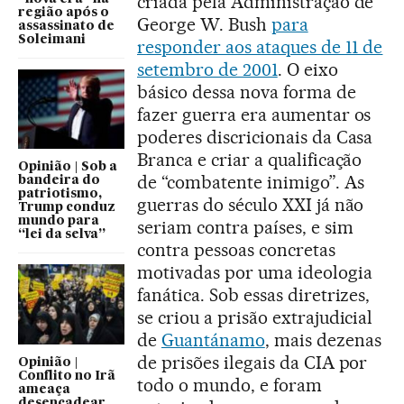
criada pela Administração de
região após o
George W. Bush
para
assassinato de
Soleimani
responder aos ataques de 11 de
setembro de 2001
. O eixo
básico dessa nova forma de
fazer guerra era aumentar os
poderes discricionais da Casa
Branca e criar a qualificação
Opinião | Sob a
de “combatente inimigo”. As
bandeira do
patriotismo,
guerras do século XXI já não
Trump conduz
mundo para
seriam contra países, e sim
“lei da selva”
contra pessoas concretas
motivadas por uma ideologia
fanática. Sob essas diretrizes,
se criou a prisão extrajudicial
de
Guantánamo
, mais dezenas
de prisões ilegais da CIA por
Opinião |
Conflito no Irã
todo o mundo, e foram
ameaça
desencadear