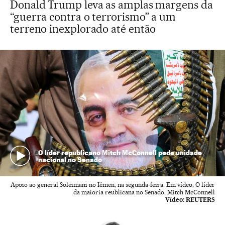
Donald Trump leva as amplas margens da
“guerra contra o terrorismo” a um
terreno inexplorado até então
O líder republicano Mitch McConnell pede unidade
nacional no Senado
Apoio ao general Soleimani no Iêmen, na segunda-feira. Em vídeo, O líder
da maioria reublicana no Senado, Mitch McConnell
Vídeo:
REUTERS