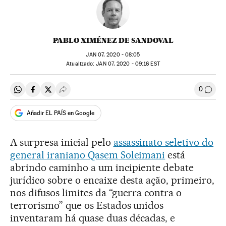
PABLO XIMÉNEZ DE SANDOVAL
JAN
07, 2020 - 08:05
atualizado:
JAN
07, 2020 - 09:16
EST
0
Compartir en Whatsapp
Compartir en Facebook
Compartir en Twitter
Desplegar Redes Sociales
Comen
Añadir EL PAÍS en Google
A surpresa inicial pelo
assassinato seletivo do
general iraniano Qasem Soleimani
está
abrindo caminho a um incipiente debate
jurídico sobre o encaixe desta ação, primeiro,
nos difusos limites da “guerra contra o
terrorismo” que os Estados unidos
inventaram há quase duas décadas, e