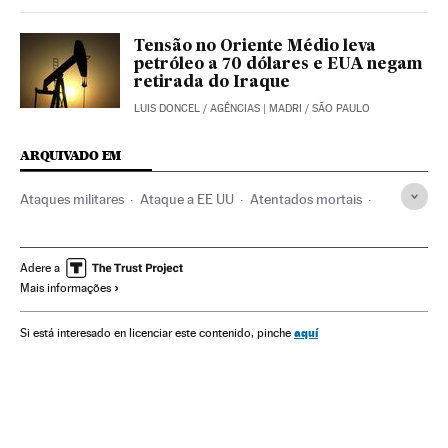
Tensão no Oriente Médio leva
petróleo a 70 dólares e EUA negam
retirada do Iraque
LUIS DONCEL
/
AGÊNCIAS
| MADRI / SÃO PAULO
ARQUIVADO EM
Ataques militares
Ataque a EE UU
Atentados mortais
Estados Unidos
Ação militar
Atentados terroristas
América do Norte
Oriente médio
Luta antiterrorista
Adere a
Mais informações
Assassinatos
George W. Bush
Guerra
Terrorismo
Conflictos armados
Conflitos
Justiça
Barack Obama
aquí
Si está interesado en licenciar este contenido, pinche
Prisões secretas
Osama Bin Laden
Anuar el Aulaki
Qasem Soleimani
Irã
Guerra Irak
11 setembro