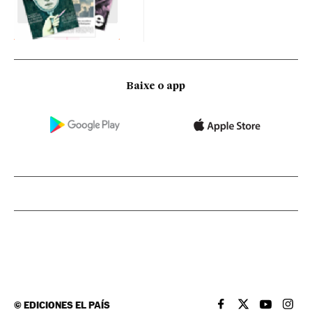
Baixe o app
©
EDICIONES EL PAÍS
EL PAÍS BRASIL EN
EL PAÍS BRASI
EL PAÍS B
EL PA