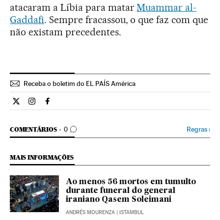
atacaram a Líbia para matar
Muammar al-
Gaddafi
. Sempre fracassou, o que faz com que
não existam precedentes.
Receba o boletim do EL PAÍS América
Internacional El País Brasil en Twitter
Internacional El País Brasil en Instagram
Internacional El País Brasil en Facebook
COMENTÁRIOS
Regras
›
COMENTÁRIOS
0
MAIS INFORMAÇÕES
Ao menos 56 mortos em tumulto
durante funeral do general
iraniano Qasem Soleimani
ANDRÉS MOURENZA
| ISTAMBUL