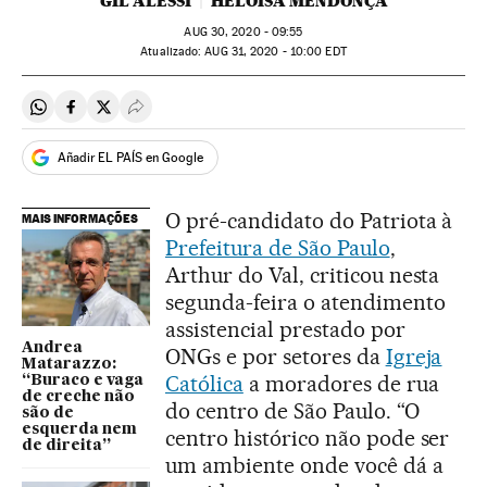
GIL ALESSI
HELOÍSA MENDONÇA
AUG
30, 2020 - 09:55
atualizado:
AUG
31, 2020 - 10:00
EDT
Compartir en Whatsapp
Compartir en Facebook
Compartir en Twitter
Desplegar Redes Sociales
Añadir EL PAÍS en Google
O pré-candidato do Patriota à
MAIS INFORMAÇÕES
Prefeitura de São Paulo
,
Arthur do Val, criticou nesta
segunda-feira o atendimento
assistencial prestado por
Andrea
ONGs e por setores da
Igreja
Matarazzo:
Católica
a moradores de rua
“Buraco e vaga
de creche não
do centro de São Paulo. “O
são de
esquerda nem
centro histórico não pode ser
de direita”
um ambiente onde você dá a