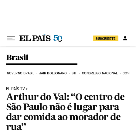
Pular para o conteúdo
SUSCRÍBETE
Brasil
GOVERNO BRASIL
JAIR BOLSONARO
STF
CONGRESSO NACIONAL
COVID-1
EL PAÍS TV
Arthur do Val: “O centro de
São Paulo não é lugar para
dar comida ao morador de
rua”