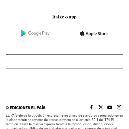
Baixe o app
©
EDICIONES EL PAÍS
EL PAÍS BRASIL EN
EL PAÍS BRASI
EL PAÍS B
EL PA
EL PAÍS ejerce la oposición expresa frente al uso de sus obras y prestaciones en
la elaboración de revistas de prensa prevista en el artículo 32.1 del TRLPI;
también realiza la reserva expresa frente a la reproducción, distribución y
comunicación pública de sus trabajos y artículos sobre temas de actualidad