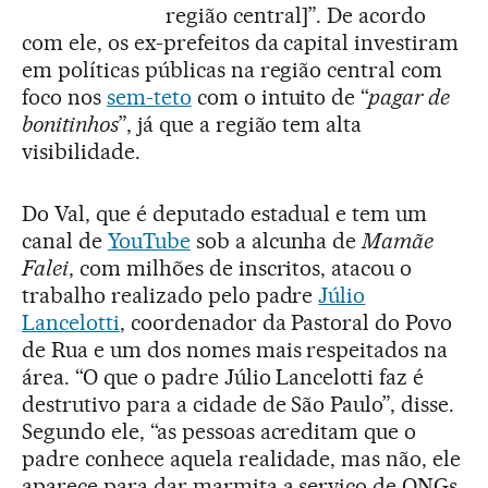
região central]”. De acordo
com ele, os ex-prefeitos da capital investiram
em políticas públicas na região central com
foco nos
sem-teto
com o intuito de “
pagar de
bonitinhos
”, já que a região tem alta
visibilidade.
Do Val, que é deputado estadual e tem um
canal de
YouTube
sob a alcunha de
Mamãe
Falei
, com milhões de inscritos, atacou o
trabalho realizado pelo padre
Júlio
Lancelotti
, coordenador da Pastoral do Povo
de Rua e um dos nomes mais respeitados na
área. “O que o padre Júlio Lancelotti faz é
destrutivo para a cidade de São Paulo”, disse.
Segundo ele, “as pessoas acreditam que o
padre conhece aquela realidade, mas não, ele
aparece para dar marmita a serviço de ONGs,