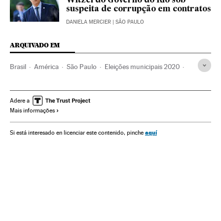
Witzel do Governo do Rio sob
suspeita de corrupção em contratos
DANIELA MERCIER
| SÃO PAULO
ARQUIVADO EM
Brasil
América
São Paulo
Eleições municipais 2020
Política
MBL
Economia
Youtube
Arthur do Val
Eleições
Alesp
El País
LIVE
Adere a
Mais informações
aquí
Si está interesado en licenciar este contenido, pinche