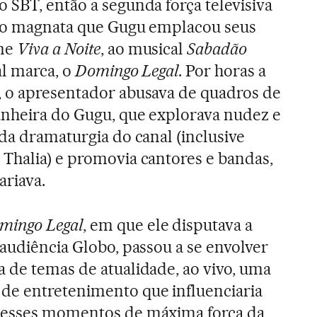
 SBT, então a segunda força televisiva
 do magnata que Gugu emplacou seus
ame
Viva a Noite
, ao musical
Sabadão
al marca, o
Domingo Legal
. Por horas a
, o apresentador abusava de quadros de
anheira do Gugu, que explorava nudez e
da dramaturgia do canal (inclusive
Thalia) e promovia cantores e bandas,
ariava.
mingo Legal
, em que ele disputava a
 audiência Globo, passou a se envolver
 de temas de atualidade, ao vivo, uma
de entretenimento que influenciaria
 esses momentos de máxima força da