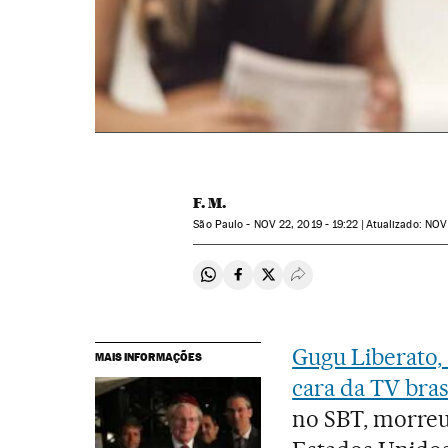
F. M.
São Paulo -
NOV
22, 2019 - 19:22
atualizado:
NOV
Compartir en Whatsapp
Compartir en Facebook
Compartir en Twitter
Desplegar Redes Soci
Gugu Liberato,
MAIS INFORMAÇÕES
cara da TV bras
no SBT, morreu