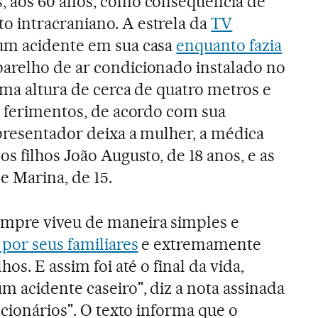
, aos 60 anos, como consequência de
 intracraniano. A estrela da
TV
um acidente em sua casa
enquanto fazia
relho de ar condicionado instalado no
uma altura de cerca de quatro metros e
s ferimentos, de acordo com sua
presentador deixa a mulher, a médica
os filhos João Augusto, de 18 anos, e as
e Marina, de 15.
mpre viveu de maneira simples e
por seus familiares
e extremamente
hos. E assim foi até o final da vida,
m acidente caseiro", diz a nota assinada
ncionários". O texto informa que o