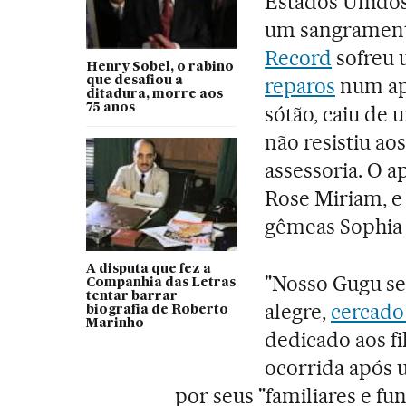
Estados Unidos
um sangramento
Record
sofreu 
Henry Sobel, o rabino
reparos
num apa
que desafiou a
ditadura, morre aos
75 anos
sótão, caiu de 
não resistiu ao
assessoria. O a
Rose Miriam, e 
gêmeas Sophia 
A disputa que fez a
"Nosso Gugu se
Companhia das Letras
tentar barrar
alegre,
cercado 
biografia de Roberto
Marinho
dedicado aos fil
ocorrida após u
por seus "familiares e fu