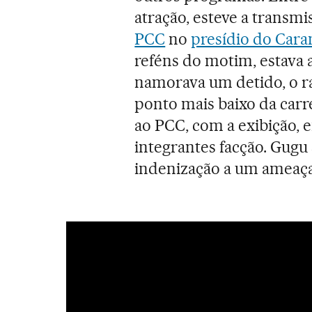
atração, esteve a transm
PCC
no
presídio do Cara
reféns do motim, estava 
namorava um detido, o ra
ponto mais baixo da car
ao PCC, com a exibição, 
integrantes facção. Gugu 
indenização a um ameaçad