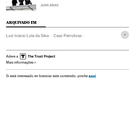
JUAN ARIAS
ARQUIVADO EM
Luiz Inácio Lula da Silva
Caso Petrobras
Caso Lava Jato
Polícia Federal
Petrobras
Lavagem dinheiro
Operação Lava Jato
Adere a
Mais informações
Investigação policial
Caixa dois
Escândalos políticos
Financiamento ilegal
Subornos
aquí
Si está interesado en licenciar este contenido, pinche
Financiamento partidos
Corrupção política
Delitos fiscais
Investigação judicial
Corrupção
Brasil
Polícia
Força segurança
Partidos políticos
Delitos
América
Empresas
Processo judicial