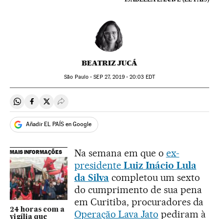
BEATRIZ JUCÁ
São Paulo -
SEP
27, 2019 - 20:03
EDT
Compartir en Whatsapp
Compartir en Facebook
Compartir en Twitter
Desplegar Redes Sociales
Añadir EL PAÍS en Google
Na semana em que o
ex-
MAIS INFORMAÇÕES
presidente
Luiz Inácio Lula
da Silva
completou um sexto
do cumprimento de sua pena
em Curitiba, procuradores da
24 horas com a
Operação Lava Jato
pediram à
vigília que