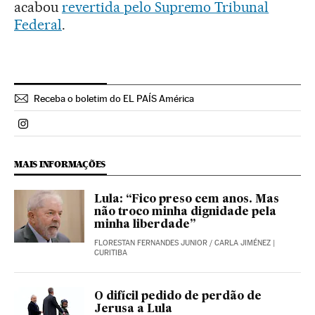
acabou
revertida pelo Supremo Tribunal
Federal
.
Receba o boletim do EL PAÍS América
Politica El País Brasil en Instagram
MAIS INFORMAÇÕES
Lula: “Fico preso cem anos. Mas
não troco minha dignidade pela
minha liberdade”
FLORESTAN FERNANDES JUNIOR
/
CARLA JIMÉNEZ
|
CURITIBA
O difícil pedido de perdão de
Jerusa a Lula