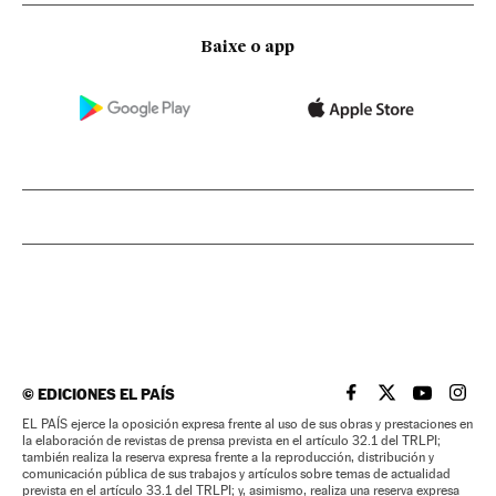
Baixe o app
©
EDICIONES EL PAÍS
EL PAÍS BRASIL EN
EL PAÍS BRASI
EL PAÍS B
EL PA
EL PAÍS ejerce la oposición expresa frente al uso de sus obras y prestaciones en
la elaboración de revistas de prensa prevista en el artículo 32.1 del TRLPI;
también realiza la reserva expresa frente a la reproducción, distribución y
comunicación pública de sus trabajos y artículos sobre temas de actualidad
prevista en el artículo 33.1 del TRLPI; y, asimismo, realiza una reserva expresa