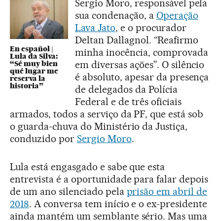
Sergio Moro, responsável pela
sua condenação, a
Operação
Lava Jato
, e o procurador
Deltan Dallagnol. “Reafirmo
En español |
minha inocência, comprovada
Lula da Silva:
em diversas ações”. O silêncio
“Sé muy bien
qué lugar me
é absoluto, apesar da presença
reserva la
historia”
de delegados da Polícia
Federal e de três oficiais
armados, todos a serviço da PF, que está sob
o guarda-chuva do Ministério da Justiça,
conduzido por
Sergio Moro
.
Lula está engasgado e sabe que esta
entrevista é a oportunidade para falar depois
de um ano silenciado pela
prisão em abril de
2018
. A conversa tem início e o ex-presidente
ainda mantém um semblante sério. Mas uma