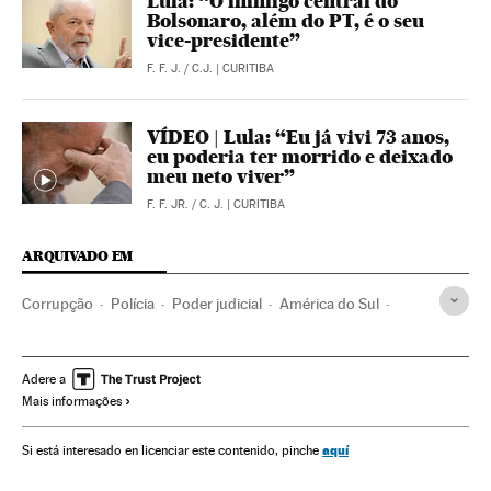
Lula: “O inimigo central do
Bolsonaro, além do PT, é o seu
vice-presidente”
F. F. J.
/
C.J.
| CURITIBA
VÍDEO | Lula: “Eu já vivi 73 anos,
eu poderia ter morrido e deixado
meu neto viver”
F. F. JR.
/
C. J.
| CURITIBA
ARQUIVADO EM
Corrupção
Polícia
Poder judicial
América do Sul
América Latina
Partidos políticos
Força segurança
América
Política
Justiça
Luiz Inácio Lula da Silva
Adere a
Mais informações
Operação Lava Jato
STF
Sergio Moro
Partido dos Trabalhadores
Justiça Federal
aquí
Si está interesado en licenciar este contenido, pinche
Polícia Federal
Tribunais
Brasil