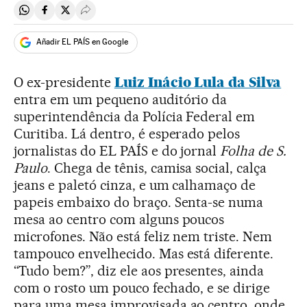
Compartir en Whatsapp
Compartir en Facebook
Compartir en Twitter
Desplegar Redes Sociales
Añadir EL PAÍS en Google
O ex-presidente
Luiz Inácio Lula da Silva
entra em um pequeno auditório da
superintendência da Polícia Federal em
Curitiba. Lá dentro, é esperado pelos
jornalistas do EL PAÍS e do jornal
Folha de S.
Paulo
. Chega de tênis, camisa social, calça
jeans e paletó cinza, e um calhamaço de
papeis embaixo do braço. Senta-se numa
mesa ao centro com alguns poucos
microfones. Não está feliz nem triste. Nem
tampouco envelhecido. Mas está diferente.
“Tudo bem?”, diz ele aos presentes, ainda
com o rosto um pouco fechado, e se dirige
para uma mesa improvisada ao centro, onde