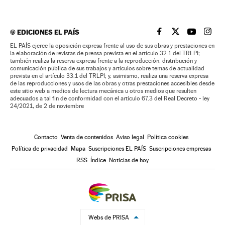
©
EDICIONES EL PAÍS
EL PAÍS BRASIL EN
EL PAÍS BRASI
EL PAÍS B
EL PA
EL PAÍS ejerce la oposición expresa frente al uso de sus obras y prestaciones en
la elaboración de revistas de prensa prevista en el artículo 32.1 del TRLPI;
también realiza la reserva expresa frente a la reproducción, distribución y
comunicación pública de sus trabajos y artículos sobre temas de actualidad
prevista en el artículo 33.1 del TRLPI; y, asimismo, realiza una reserva expresa
de las reproducciones y usos de las obras y otras prestaciones accesibles desde
este sitio web a medios de lectura mecánica u otros medios que resulten
adecuados a tal fin de conformidad con el artículo 67.3 del Real Decreto - ley
24/2021, de 2 de noviembre
Contacto
Venta de contenidos
Aviso legal
Política cookies
Política de privacidad
Mapa
Suscripciones EL PAÍS
Suscripciones empresas
RSS
Índice
Noticias de hoy
Webs de PRISA