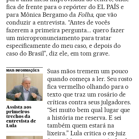
fica de frente para o repórter do EL PAÍS e
para Mônica Bergamo da
Folha
, que vão
conduzir a entrevista. “Antes de vocês
fazerem a primeira pergunta... quero fazer
um micropronunciamento para tratar
especificamente do meu caso, e depois do
caso do Brasil”, diz ele, em tom grave.
Suas mãos tremem um pouco
MAIS INFORMAÇÕES
quando começa a ler. Seu rosto
fica vermelho olhando para o
texto que traz um rosário de
críticas contra seus julgadores.
Assista aos
“Sei muito bem qual lugar que
primeiros
trechos da
a história me reserva. E sei
entrevista de
também quem estará na
Lula
lixeira.” Lula critica o ex-juiz