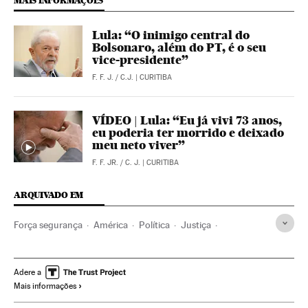
MAIS INFORMAÇÕES
Lula: “O inimigo central do
Bolsonaro, além do PT, é o seu
vice-presidente”
F. F. J.
/
C.J.
| CURITIBA
VÍDEO | Lula: “Eu já vivi 73 anos,
eu poderia ter morrido e deixado
meu neto viver”
F. F. JR.
/
C. J.
| CURITIBA
ARQUIVADO EM
Força segurança
América
Política
Justiça
Luiz Inácio Lula da Silva
Operação Lava Jato
Partido dos Trabalhadores
Polícia Federal
Brasil
Adere a
Mais informações
Polícia
América do Sul
América Latina