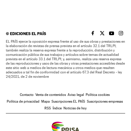
©
EDICIONES EL PAÍS
EL PAÍS BRASIL EN
EL PAÍS BRASI
EL PAÍS B
EL PA
EL PAÍS ejerce la oposición expresa frente al uso de sus obras y prestaciones en
la elaboración de revistas de prensa prevista en el artículo 32.1 del TRLPI;
también realiza la reserva expresa frente a la reproducción, distribución y
comunicación pública de sus trabajos y artículos sobre temas de actualidad
prevista en el artículo 33.1 del TRLPI; y, asimismo, realiza una reserva expresa
de las reproducciones y usos de las obras y otras prestaciones accesibles desde
este sitio web a medios de lectura mecánica u otros medios que resulten
adecuados a tal fin de conformidad con el artículo 67.3 del Real Decreto - ley
24/2021, de 2 de noviembre
Contacto
Venta de contenidos
Aviso legal
Política cookies
Política de privacidad
Mapa
Suscripciones EL PAÍS
Suscripciones empresas
RSS
Índice
Noticias de hoy