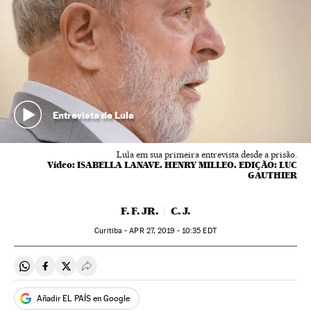
Entrevista de Lula
Lula em sua primeira entrevista desde a prisão.
Vídeo:
ISABELLA LANAVE. HENRY MILLEO. EDIÇÃO: LUC
GAUTHIER
F. F. JR.
C. J.
Curitiba -
APR
27, 2019 - 10:35
EDT
Compartir en Whatsapp
Compartir en Facebook
Compartir en Twitter
Desplegar Redes Sociales
Añadir EL PAÍS en Google