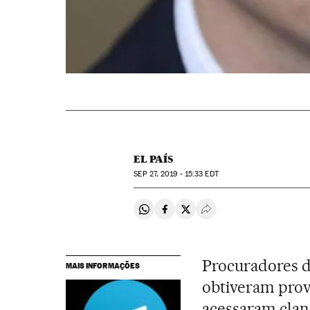
EL PAÍS
SEP
27, 2019 - 15:33
EDT
Compartir en Whatsapp
Compartir en Facebook
Compartir en Twitter
Desplegar Redes Soci
Procuradores d
MAIS INFORMAÇÕES
obtiveram prova
acessaram clan