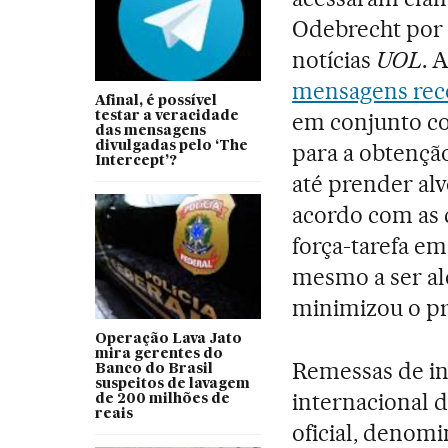
Odebrecht por 
notícias
UOL
. 
mensagens rec
Afinal, é possível
em conjunto co
testar a veracidade
das mensagens
divulgadas pelo ‘The
para a obtençã
Intercept’?
até prender alv
acordo com as 
força-tarefa em
mesmo a ser ale
minimizou o p
Operação Lava Jato
mira gerentes do
Remessas de i
Banco do Brasil
suspeitos de lavagem
internacional 
de 200 milhões de
reais
oficial, deno