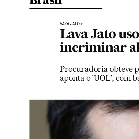
Brasil
VAZA JATO
Lava Jato us
incriminar al
Procuradoria obteve pro
aponta o 'UOL', com b