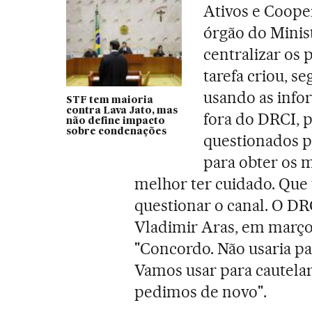
Ativos e Cooper
órgão do Minist
centralizar os 
tarefa criou, s
usando as info
STF tem maioria
contra Lava Jato, mas
fora do DRCI, p
não define impacto
sobre condenações
questionados p
para obter os m
melhor ter cuidado. Que 
questionar o canal. O D
Vladimir Aras, em março
"Concordo. Não usaria pa
Vamos usar para cautelar. 
pedimos de novo".