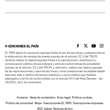
©
EDICIONES EL PAÍS
EL PAÍS BRASIL EN
EL PAÍS BRASI
EL PAÍS B
EL PA
EL PAÍS ejerce la oposición expresa frente al uso de sus obras y prestaciones en
la elaboración de revistas de prensa prevista en el artículo 32.1 del TRLPI;
también realiza la reserva expresa frente a la reproducción, distribución y
comunicación pública de sus trabajos y artículos sobre temas de actualidad
prevista en el artículo 33.1 del TRLPI; y, asimismo, realiza una reserva expresa
de las reproducciones y usos de las obras y otras prestaciones accesibles desde
este sitio web a medios de lectura mecánica u otros medios que resulten
adecuados a tal fin de conformidad con el artículo 67.3 del Real Decreto - ley
24/2021, de 2 de noviembre
Contacto
Venta de contenidos
Aviso legal
Política cookies
Política de privacidad
Mapa
Suscripciones EL PAÍS
Suscripciones empresas
RSS
Índice
Noticias de hoy