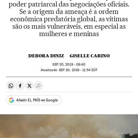
poder patriarcal das negociações oficiais.
Se a origem da ameaça é a ordem
econômica predatória global, as vítimas
são os mais vulneráveis, em especial as
mulheres e meninas
DEBORA DINIZ
GISELLE CARINO
SEP
20, 2019 - 08:40
atualizado:
SEP
20, 2019 - 11:54
EDT
Compartir en Whatsapp
Compartir en Facebook
Compartir en Twitter
Desplegar Redes Sociales
Añadir EL PAÍS en Google