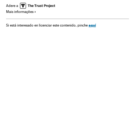
Ecologistas
Cúpula do clima
Alertas ambientais
Adere a
Mais informações
Organizações ambientais
Cúpulas internacionais
Cmnucc
Mudança climática
Movimentos sociais
aquí
Si está interesado en licenciar este contenido, pinche
Acordos ambientais
ONU
Proteção ambiental
Problemas ambientais
Meio ambiente
Sociedade