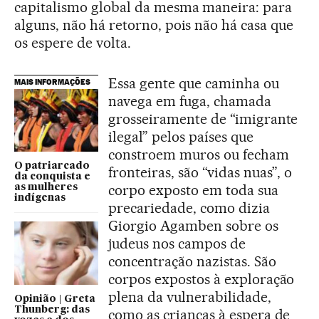
capitalismo global da mesma maneira: para
alguns, não há retorno, pois não há casa que
os espere de volta.
Essa gente que caminha ou
MAIS INFORMAÇÕES
navega em fuga, chamada
grosseiramente de “imigrante
ilegal” pelos países que
constroem muros ou fecham
O patriarcado
fronteiras, são “vidas nuas”, o
da conquista e
corpo exposto em toda sua
as mulheres
indígenas
precariedade, como dizia
Giorgio Agamben sobre os
judeus nos campos de
concentração nazistas. São
corpos expostos à exploração
plena da vulnerabilidade,
Opinião | Greta
Thunberg: das
como as crianças à espera de