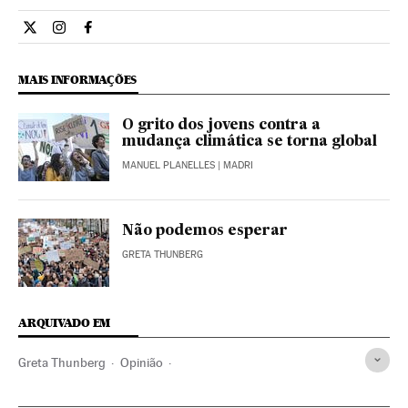
Opiniao El País Brasil en Twitter
Opiniao El País Brasil en Instagram
Opiniao El País Brasil en Facebook
MAIS INFORMAÇÕES
O grito dos jovens contra a
mudança climática se torna global
MANUEL PLANELLES
| MADRI
Não podemos esperar
GRETA THUNBERG
ARQUIVADO EM
Greta Thunberg
Opinião
Movimento "Fridays for Future"
emergência climática