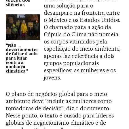
vozes e dos
uma solução para o
silêncios
desamparo na fronteira entre
o México e os Estados Unidos.
O chamado para a ação da
Cúpula do Clima não nomeia
os corpos vitimados pela
“Não
espoliação do meio-ambiente,
deveríamos ter
de faltar à aula
apenas faz referência a dois
para lutar
grupos populacionais
contra a
mudança
específicos: as mulheres e os
climática”
jovens.
O plano de negócios global para o meio
ambiente deve “incluir as mulheres como
tomadoras de decisão”, diz o documento.
Nesse ponto, o texto é ousado para líderes
globais de negacionismo climático e de