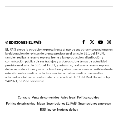
©
EDICIONES EL PAÍS
EL PAÍS BRASIL EN
EL PAÍS BRASI
EL PAÍS B
EL PA
EL PAÍS ejerce la oposición expresa frente al uso de sus obras y prestaciones en
la elaboración de revistas de prensa prevista en el artículo 32.1 del TRLPI;
también realiza la reserva expresa frente a la reproducción, distribución y
comunicación pública de sus trabajos y artículos sobre temas de actualidad
prevista en el artículo 33.1 del TRLPI; y, asimismo, realiza una reserva expresa
de las reproducciones y usos de las obras y otras prestaciones accesibles desde
este sitio web a medios de lectura mecánica u otros medios que resulten
adecuados a tal fin de conformidad con el artículo 67.3 del Real Decreto - ley
24/2021, de 2 de noviembre
Contacto
Venta de contenidos
Aviso legal
Política cookies
Política de privacidad
Mapa
Suscripciones EL PAÍS
Suscripciones empresas
RSS
Índice
Noticias de hoy