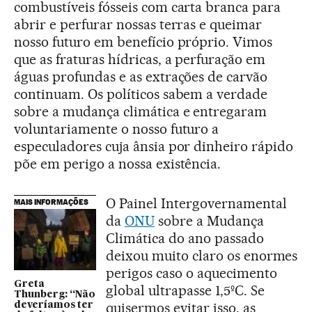
combustíveis fósseis com carta branca para
abrir e perfurar nossas terras e queimar
nosso futuro em benefício próprio. Vimos
que as fraturas hídricas, a perfuração em
águas profundas e as extrações de carvão
continuam. Os políticos sabem a verdade
sobre a mudança climática e entregaram
voluntariamente o nosso futuro a
especuladores cuja ânsia por dinheiro rápido
põe em perigo a nossa existência.
O Painel Intergovernamental
MAIS INFORMAÇÕES
da
ONU
sobre a Mudança
Climática do ano passado
deixou muito claro os enormes
perigos caso o aquecimento
Greta
global ultrapasse 1,5ºC. Se
Thunberg: “Não
quisermos evitar isso, as
deveríamos ter