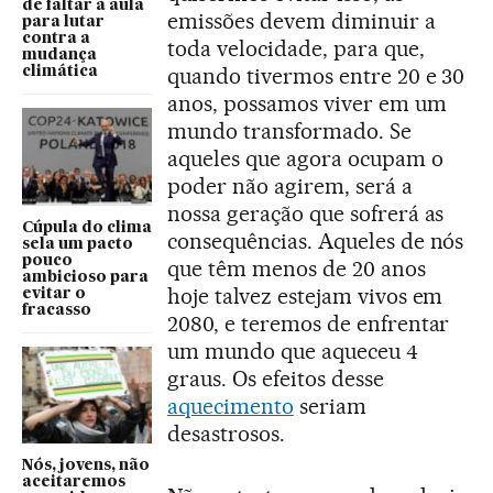
de faltar à aula
emissões devem diminuir a
para lutar
contra a
toda velocidade, para que,
mudança
quando tivermos entre 20 e 30
climática
anos, possamos viver em um
mundo transformado. Se
aqueles que agora ocupam o
poder não agirem, será a
nossa geração que sofrerá as
Cúpula do clima
consequências. Aqueles de nós
sela um pacto
pouco
que têm menos de 20 anos
ambicioso para
hoje talvez estejam vivos em
evitar o
fracasso
2080, e teremos de enfrentar
um mundo que aqueceu 4
graus. Os efeitos desse
aquecimento
seriam
desastrosos.
Nós, jovens, não
aceitaremos