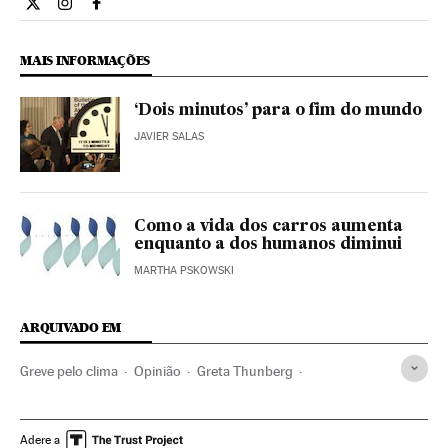
Opiniao El País Brasil en Twitter
Opiniao El País Brasil en Instagram
Opiniao El País Brasil en Facebook
MAIS INFORMAÇÕES
‘Dois minutos’ para o fim do mundo
JAVIER SALAS
Como a vida dos carros aumenta
enquanto a dos humanos diminui
MARTHA PSKOWSKI
ARQUIVADO EM
Greve pelo clima
Opinião
Greta Thunberg
Protestos estudantis
Manifestações
Movimento "Fridays for Future"
Movimento estudantil
Adere a