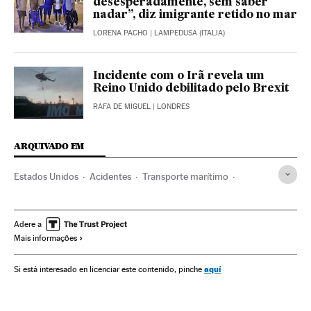
desesperadamente, sem saber
nadar”, diz imigrante retido no mar
LORENA PACHO
| LAMPEDUSA (ITALIA)
Incidente com o Irã revela um
Reino Unido debilitado pelo Brexit
RAFA DE MIGUEL
| LONDRES
ARQUIVADO EM
Estados Unidos
Acidentes
Transporte marítimo
Casos judiciais
Polícia
Emergências
América do Norte
Força segurança
Acontecimentos
Adere a
Mais informações
América
Guarda Costeira
Transporte
Justiça
Bombeiros
Pessoas desaparecidas
Califórnia
aquí
Si está interesado en licenciar este contenido, pinche
Incêndios
Barcos
Casos por resolver