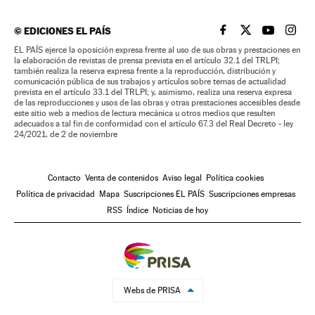
©
EDICIONES EL PAÍS
EL PAÍS BRASIL EN
EL PAÍS BRASI
EL PAÍS B
EL PA
EL PAÍS ejerce la oposición expresa frente al uso de sus obras y prestaciones en
la elaboración de revistas de prensa prevista en el artículo 32.1 del TRLPI;
también realiza la reserva expresa frente a la reproducción, distribución y
comunicación pública de sus trabajos y artículos sobre temas de actualidad
prevista en el artículo 33.1 del TRLPI; y, asimismo, realiza una reserva expresa
de las reproducciones y usos de las obras y otras prestaciones accesibles desde
este sitio web a medios de lectura mecánica u otros medios que resulten
adecuados a tal fin de conformidad con el artículo 67.3 del Real Decreto - ley
24/2021, de 2 de noviembre
Contacto
Venta de contenidos
Aviso legal
Política cookies
Política de privacidad
Mapa
Suscripciones EL PAÍS
Suscripciones empresas
RSS
Índice
Noticias de hoy
Webs de PRISA