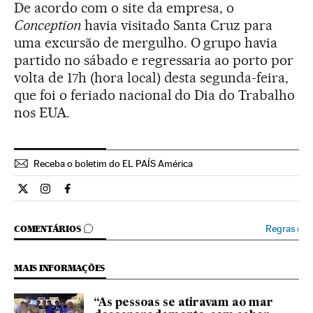
De acordo com o site da empresa, o
Conception
havia visitado Santa Cruz para
uma excursão de mergulho. O grupo havia
partido no sábado e regressaria ao porto por
volta de 17h (hora local) desta segunda-feira,
que foi o feriado nacional do Dia do Trabalho
nos EUA.
Receba o boletim do EL PAÍS América
Internacional El País Brasil en Twitter
Internacional El País Brasil en Instagram
Internacional El País Brasil en Facebook
COMENTÁRIOS
Regras
›
COMENTÁRIOS
MAIS INFORMAÇÕES
“As pessoas se atiravam ao mar