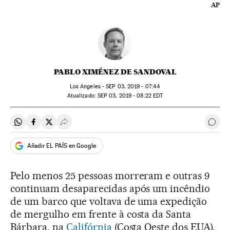
AP
PABLO XIMÉNEZ DE SANDOVAL
Los Angeles -
SEP
03, 2019 - 07:44
atualizado:
SEP
03, 2019 - 08:22
EDT
Compartir en Whatsapp
Compartir en Facebook
Compartir en Twitter
Desplegar Redes Sociales
Come
Añadir EL PAÍS en Google
Pelo menos 25 pessoas morreram e outras 9
continuam desaparecidas após um incêndio
de um barco que voltava de uma expedição
de mergulho em frente à costa da Santa
Bárbara, na
Califórnia
(Costa Oeste dos EUA).