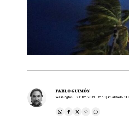
PABLO GUIMÓN
Washington -
SEP
02, 2019 - 12:59
atualizado:
SE
Compartir en Whatsapp
Compartir en Facebook
Compartir en Twitter
Desplegar Redes Soci
Comentários