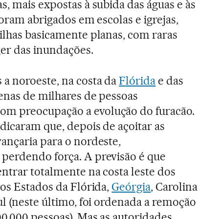
s, mais expostas à subida das águas e às
foram abrigados em escolas e igrejas,
ilhas basicamente planas, com raras
ger das inundações.
a noroeste, na costa da
Flórida
e das
tenas de milhares de pessoas
m preocupação a evolução do furacão.
ndicaram que, depois de açoitar as
ançaria para o nordeste,
perdendo força. A previsão é que
ntrar totalmente na costa leste dos
dos Estados da Flórida,
Geórgia
, Carolina
ul (neste último, foi ordenada a remoção
00.000 pessoas). Mas as autoridades