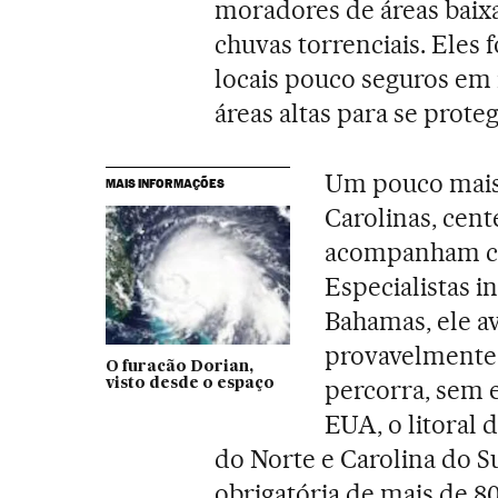
moradores de áreas baixa
chuvas torrenciais. Eles 
locais pouco seguros em 
áreas altas para se prote
Um pouco mais 
MAIS INFORMAÇÕES
Carolinas, cen
acompanham co
Especialistas i
Bahamas, ele av
provavelmente 
O furacão Dorian,
percorra, sem e
visto desde o espaço
EUA, o litoral 
do Norte e Carolina do S
obrigatória de mais de 8