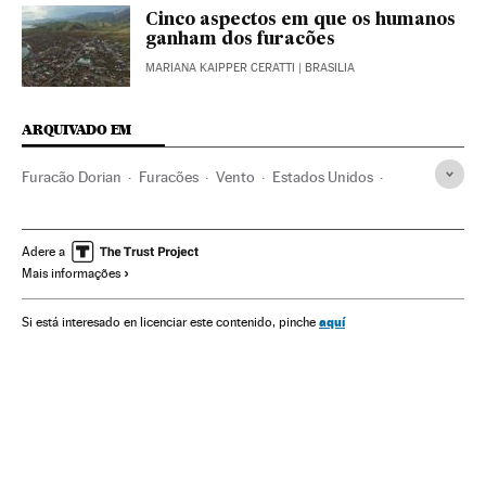
Cinco aspectos em que os humanos
ganham dos furacões
MARIANA KAIPPER CERATTI
| BRASILIA
ARQUIVADO EM
Furacão Dorian
Furacões
Vento
Estados Unidos
Desastres naturais
América do Norte
Desastres
Meteorologia
Acontecimentos
América
Adere a
Mais informações
aquí
Si está interesado en licenciar este contenido, pinche