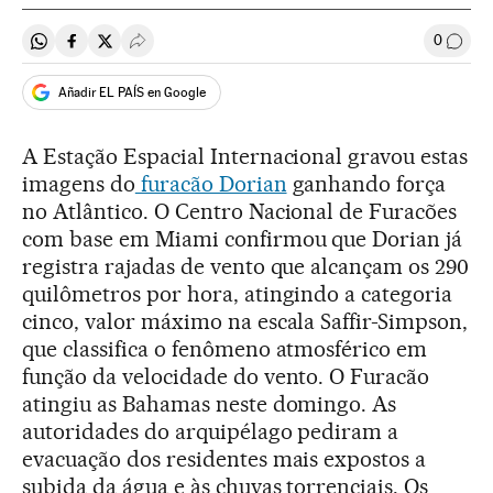
0
Compartir en Whatsapp
Compartir en Facebook
Compartir en Twitter
Desplegar Redes Sociales
Comen
Añadir EL PAÍS en Google
A Estação Espacial Internacional gravou estas
imagens do
furacão Dorian
ganhando força
no Atlântico. O Centro Nacional de Furacões
com base em Miami confirmou que Dorian já
registra rajadas de vento que alcançam os 290
quilômetros por hora, atingindo a categoria
cinco, valor máximo na escala Saffir-Simpson,
que classifica o fenômeno atmosférico em
função da velocidade do vento. O Furacão
atingiu as Bahamas neste domingo. As
autoridades do arquipélago pediram a
evacuação dos residentes mais expostos a
subida da água e às chuvas torrenciais. Os