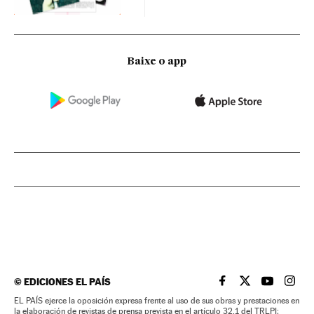
Baixe o app
©
EDICIONES EL PAÍS
EL PAÍS BRASIL EN
EL PAÍS BRASI
EL PAÍS B
EL PA
EL PAÍS ejerce la oposición expresa frente al uso de sus obras y prestaciones en
la elaboración de revistas de prensa prevista en el artículo 32.1 del TRLPI;