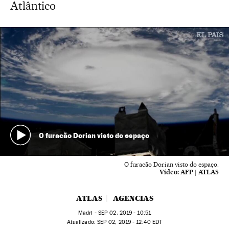
Atlântico
O furacão Dorian visto do espaço
O furacão Dorian visto do espaço.
Vídeo:
AFP | ATLAS
ATLAS
AGENCIAS
Madri -
SEP
02, 2019 - 10:51
atualizado:
SEP
02, 2019 - 12:40
EDT