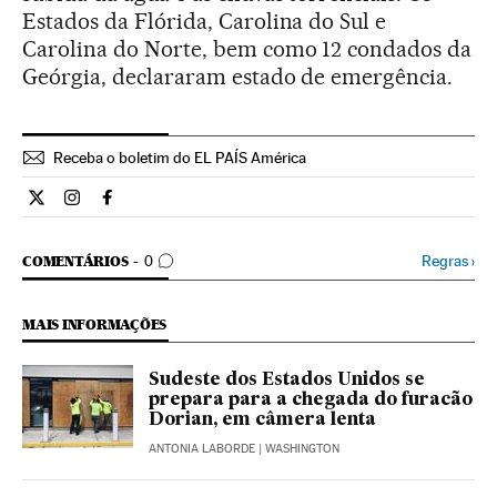
Estados da Flórida, Carolina do Sul e
Carolina do Norte, bem como 12 condados da
Geórgia, declararam estado de emergência.
Receba o boletim do EL PAÍS América
Internacional El País Brasil en Twitter
Internacional El País Brasil en Instagram
Internacional El País Brasil en Facebook
COMENTÁRIOS
Regras
›
COMENTÁRIOS
0
MAIS INFORMAÇÕES
Sudeste dos Estados Unidos se
prepara para a chegada do furacão
Dorian, em câmera lenta
ANTONIA LABORDE
| WASHINGTON