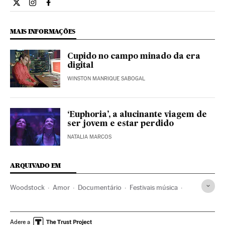
Estilo El País Brasil en Twitter
Estilo El País Brasil en Instagram
Estilo El País Brasil en Facebook
MAIS INFORMAÇÕES
Cupido no campo minado da era
digital
WINSTON MANRIQUE SABOGAL
‘Euphoria’, a alucinante viagem de
ser jovem e estar perdido
NATALIA MARCOS
ARQUIVADO EM
Woodstock
Amor
Documentário
Festivais música
Emoções
Eventos musicais
Festivais
Psicologia
Música
Agenda
Cinema
Eventos
Estilo vida
Adere a