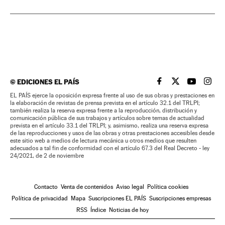
©
EDICIONES EL PAÍS
EL PAÍS BRASIL EN
EL PAÍS BRASI
EL PAÍS B
EL PA
EL PAÍS ejerce la oposición expresa frente al uso de sus obras y prestaciones en
la elaboración de revistas de prensa prevista en el artículo 32.1 del TRLPI;
también realiza la reserva expresa frente a la reproducción, distribución y
comunicación pública de sus trabajos y artículos sobre temas de actualidad
prevista en el artículo 33.1 del TRLPI; y, asimismo, realiza una reserva expresa
de las reproducciones y usos de las obras y otras prestaciones accesibles desde
este sitio web a medios de lectura mecánica u otros medios que resulten
adecuados a tal fin de conformidad con el artículo 67.3 del Real Decreto - ley
24/2021, de 2 de noviembre
Contacto
Venta de contenidos
Aviso legal
Política cookies
Política de privacidad
Mapa
Suscripciones EL PAÍS
Suscripciones empresas
RSS
Índice
Noticias de hoy