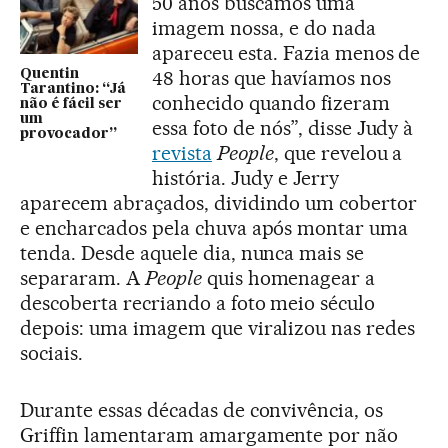
50 anos buscamos uma
imagem nossa, e do nada
apareceu esta. Fazia menos de
48 horas que havíamos nos
Quentin
Tarantino: “Já
conhecido quando fizeram
não é fácil ser
um
essa foto de nós”, disse Judy à
provocador”
revista
People
, que revelou a
história. Judy e Jerry
aparecem abraçados, dividindo um cobertor
e encharcados pela chuva após montar uma
tenda. Desde aquele dia, nunca mais se
separaram. A
People
quis homenagear a
descoberta recriando a foto meio século
depois: uma imagem que viralizou nas redes
sociais.
Durante essas décadas de convivência, os
Griffin lamentaram amargamente por não