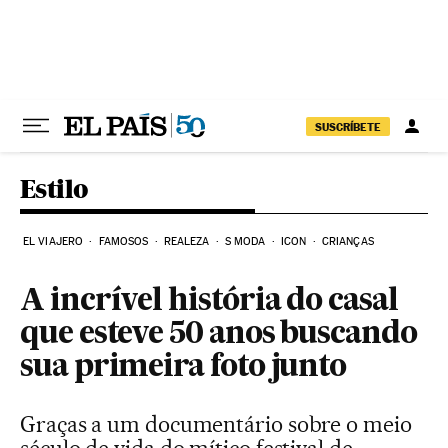
Pular para o conteúdo
SUSCRÍBETE
Estilo
EL VIAJERO
FAMOSOS
REALEZA
S MODA
ICON
CRIANÇAS
A incrível história do casal
que esteve 50 anos buscando
sua primeira foto junto
Graças a um documentário sobre o meio