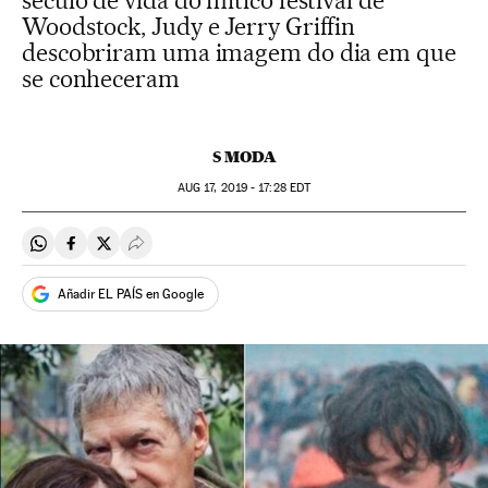
século de vida do mítico festival de
Woodstock, Judy e Jerry Griffin
descobriram uma imagem do dia em que
se conheceram
S MODA
AUG
17, 2019 - 17:28
EDT
Compartir en Whatsapp
Compartir en Facebook
Compartir en Twitter
Desplegar Redes Sociales
Añadir EL PAÍS en Google