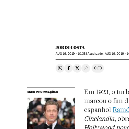
JORDI COSTA
AUG
16, 2019 - 10:38
atualizado:
AUG
16, 2019 - 1
0
Compartir en Whatsapp
Compartir en Facebook
Compartir en Twitter
Desplegar Redes Soci
Comentários
Em 1923, o tur
MAIS INFORMAÇÕES
marcou o fim 
espanhol
Ramó
Cinelandia
, ob
Hollywood nove