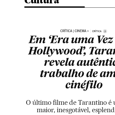
Cultura
CRÍTICA | CINEMA
i
CRÍTICA
Em ‘Era uma Vez 
Hollywood’, Tara
revela autênti
trabalho de a
cinéfilo
O último filme de Tarantino é
maior, inesgotável, esplen