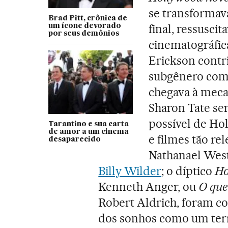
se transformava
Brad Pitt, crônica de
final, ressusci
um ícone devorado
por seus demônios
cinematográfic
Erickson contri
subgênero co
chegava à mec
Sharon Tate ser
possível de Hol
Tarantino e sua carta
de amor a um cinema
e filmes tão r
desaparecido
Nathanael Wes
Billy Wilder
; o díptico
Ho
Kenneth Anger, ou
O que
Robert Aldrich, foram c
dos sonhos como um terr