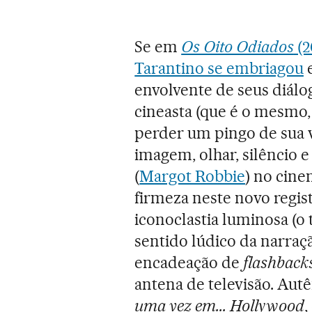
Se em
Os Oito Odiados
(2
Tarantino se embriagou
e
envolvente de seus diálo
cineasta (que é o mesmo
perder um pingo de sua v
imagem, olhar, silêncio 
(
Margot Robbie
) no cin
firmeza neste novo regis
iconoclastia luminosa (o
sentido lúdico da narraç
encadeação de
flashback
antena de televisão. Autê
uma vez em... Hollywood
,