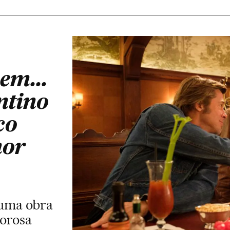
em...
ntino
co
mor
 uma obra
dorosa