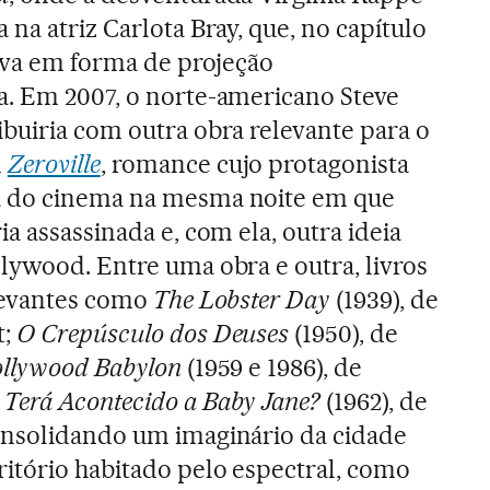
 na atriz Carlota Bray, que, no capítulo
tava em forma de projeção
a. Em 2007, o norte-americano Steve
buiria com outra obra relevante para o
m
Zeroville
, romance cujo protagonista
a do cinema na mesma noite em que
ia assassinada e, com ela, outra ideia
lywood. Entre uma obra e outra, livros
elevantes como
The Lobster Day
(1939), de
t;
O Crepúsculo dos Deuses
(1950), de
llywood Babylon
(1959 e 1986), de
 Terá Acontecido a Baby Jane?
(1962), de
onsolidando um imaginário da cidade
itório habitado pelo espectral, como