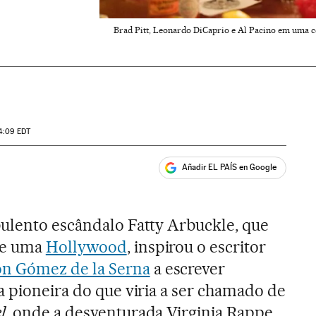
Brad Pitt, Leonardo DiCaprio e Al Pacino em uma ce
4:09
EDT
Añadir EL PAÍS en Google
ales
bulento escândalo Fatty Arbuckle, que
de uma
Hollywood
, inspirou o escritor
n Gómez de la Serna
a escrever
ra pioneira do que viria a ser chamado de
l
, onde a desventurada Virginia Rappe