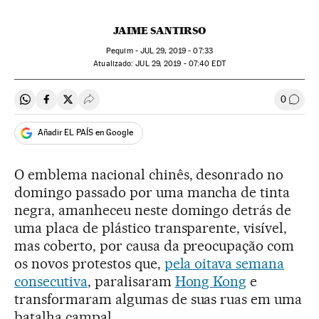
JAIME SANTIRSO
Pequim -
JUL
29, 2019 - 07:33
atualizado:
JUL
29, 2019 - 07:40
EDT
0
Compartir en Whatsapp
Compartir en Facebook
Compartir en Twitter
Desplegar Redes Sociales
Comen
Añadir EL PAÍS en Google
O emblema nacional chinês, desonrado no
domingo passado por uma mancha de tinta
negra, amanheceu neste domingo detrás de
uma placa de plástico transparente, visível,
mas coberto, por causa da preocupação com
os novos protestos que,
pela oitava semana
consecutiva
, paralisaram
Hong Kong
e
transformaram algumas de suas ruas em uma
batalha campal.