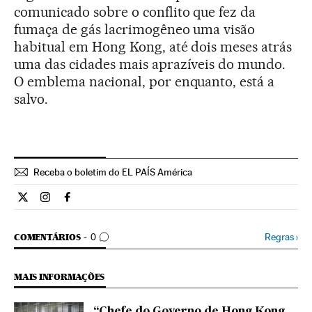
comunicado sobre o conflito que fez da
fumaça de gás lacrimogêneo uma visão
habitual em Hong Kong, até dois meses atrás
uma das cidades mais aprazíveis do mundo.
O emblema nacional, por enquanto, está a
salvo.
Receba o boletim do EL PAÍS América
Internacional El País Brasil en Twitter
Internacional El País Brasil en Instagram
Internacional El País Brasil en Facebook
COMENTÁRIOS
Regras
›
COMENTÁRIOS
0
MAIS INFORMAÇÕES
“Chefe do Governo de Hong Kong