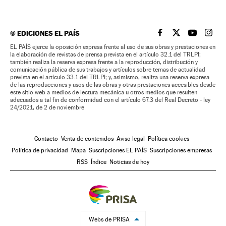
©
EDICIONES EL PAÍS
EL PAÍS BRASIL EN
EL PAÍS BRASI
EL PAÍS B
EL PA
EL PAÍS ejerce la oposición expresa frente al uso de sus obras y prestaciones en
la elaboración de revistas de prensa prevista en el artículo 32.1 del TRLPI;
también realiza la reserva expresa frente a la reproducción, distribución y
comunicación pública de sus trabajos y artículos sobre temas de actualidad
prevista en el artículo 33.1 del TRLPI; y, asimismo, realiza una reserva expresa
de las reproducciones y usos de las obras y otras prestaciones accesibles desde
este sitio web a medios de lectura mecánica u otros medios que resulten
adecuados a tal fin de conformidad con el artículo 67.3 del Real Decreto - ley
24/2021, de 2 de noviembre
Contacto
Venta de contenidos
Aviso legal
Política cookies
Política de privacidad
Mapa
Suscripciones EL PAÍS
Suscripciones empresas
RSS
Índice
Noticias de hoy
Webs de PRISA