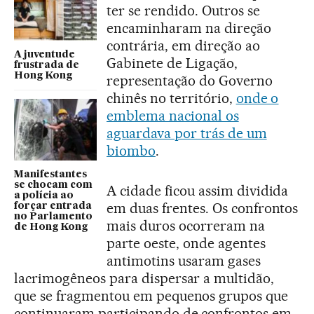
ter se rendido. Outros se
encaminharam na direção
contrária, em direção ao
A juventude
Gabinete de Ligação,
frustrada de
Hong Kong
representação do Governo
chinês no território,
onde o
emblema nacional os
aguardava por trás de um
biombo
.
Manifestantes
se chocam com
A cidade ficou assim dividida
a polícia ao
em duas frentes. Os confrontos
forçar entrada
no Parlamento
mais duros ocorreram na
de Hong Kong
parte oeste, onde agentes
antimotins usaram gases
lacrimogêneos para dispersar a multidão,
que se fragmentou em pequenos grupos que
continuaram participando de confrontos em