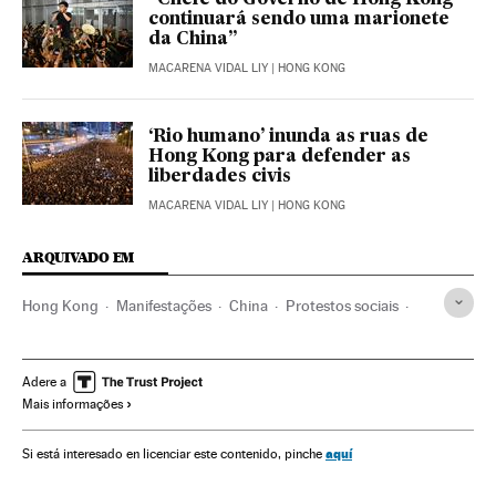
continuará sendo uma marionete
da China”
MACARENA VIDAL LIY
| HONG KONG
‘Rio humano’ inunda as ruas de
Hong Kong para defender as
liberdades civis
MACARENA VIDAL LIY
| HONG KONG
ARQUIVADO EM
Hong Kong
Manifestações
China
Protestos sociais
Ásia oriental
Mal-estar social
Ásia
Problemas sociais
Sociedade
Adere a
Mais informações
aquí
Si está interesado en licenciar este contenido, pinche