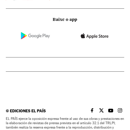
Baixe o app
©
EDICIONES EL PAÍS
EL PAÍS BRASIL EN
EL PAÍS BRASI
EL PAÍS B
EL PA
EL PAÍS ejerce la oposición expresa frente al uso de sus obras y prestaciones en
la elaboración de revistas de prensa prevista en el artículo 32.1 del TRLPI;
también realiza la reserva expresa frente a la reproducción, distribución y