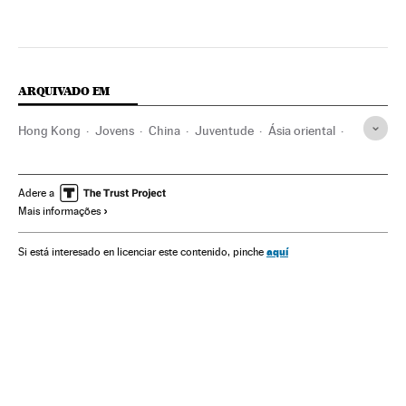
ARQUIVADO EM
Hong Kong
Jovens
China
Juventude
Ásia oriental
Mal-estar social
Ásia
Problemas sociais
Sociedade
Adere a
Mais informações
aquí
Si está interesado en licenciar este contenido, pinche