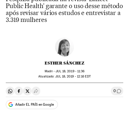
Public Health’ garante o uso desse método
após revisar vários estudos e entrevistar a
3.319 mulheres
ESTHER SÁNCHEZ
Madri -
JUL
18, 2019 - 11:36
atualizado:
JUL
18, 2019 - 12:16
EDT
0
Compartir en Whatsapp
Compartir en Facebook
Compartir en Twitter
Desplegar Redes Sociales
Comen
Añadir EL PAÍS en Google