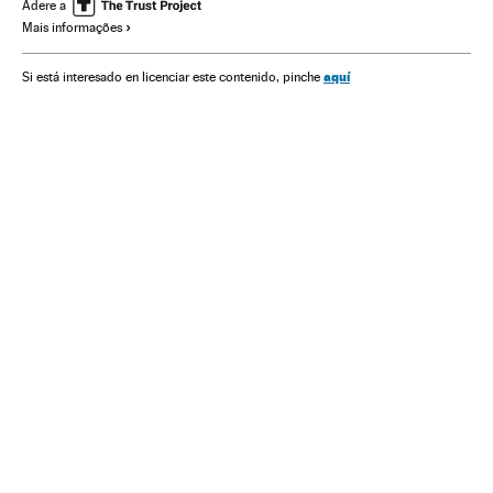
Compresas
Menstruação
Ginecologia
Pobreza
Adere a
Mais informações
Direitos mulher
Especialidades médicas
Mulheres
aquí
Si está interesado en licenciar este contenido, pinche