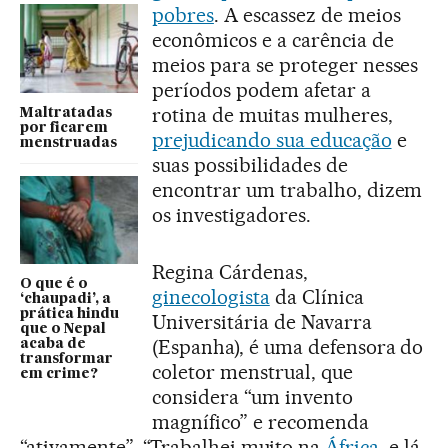
pobres
. A escassez de meios
econômicos e a carência de
meios para se proteger nesses
períodos podem afetar a
rotina de muitas mulheres,
Maltratadas
por ficarem
prejudicando sua educação
e
menstruadas
suas possibilidades de
encontrar um trabalho, dizem
os investigadores.
Regina Cárdenas,
O que é o
ginecologista
da Clínica
‘chaupadi’, a
prática hindu
Universitária de Navarra
que o Nepal
(Espanha), é uma defensora do
acaba de
transformar
coletor menstrual, que
em crime?
considera “um invento
magnífico” e recomenda
“ativamente”. “Trabalhei muito na
África
, e lá