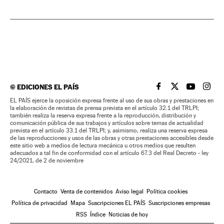
©
EDICIONES EL PAÍS
EL PAÍS BRASIL EN
EL PAÍS BRASI
EL PAÍS B
EL PA
EL PAÍS ejerce la oposición expresa frente al uso de sus obras y prestaciones en
la elaboración de revistas de prensa prevista en el artículo 32.1 del TRLPI;
también realiza la reserva expresa frente a la reproducción, distribución y
comunicación pública de sus trabajos y artículos sobre temas de actualidad
prevista en el artículo 33.1 del TRLPI; y, asimismo, realiza una reserva expresa
de las reproducciones y usos de las obras y otras prestaciones accesibles desde
este sitio web a medios de lectura mecánica u otros medios que resulten
adecuados a tal fin de conformidad con el artículo 67.3 del Real Decreto - ley
24/2021, de 2 de noviembre
Contacto
Venta de contenidos
Aviso legal
Política cookies
Política de privacidad
Mapa
Suscripciones EL PAÍS
Suscripciones empresas
RSS
Índice
Noticias de hoy