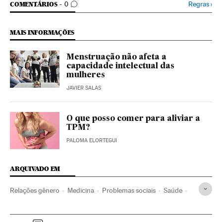
COMENTÁRIOS
Regras
›
COMENTÁRIOS
0
MAIS INFORMAÇÕES
Menstruação não afeta a
capacidade intelectual das
mulheres
JAVIER SALAS
O que posso comer para aliviar a
TPM?
PALOMA ELORTEGUI
ARQUIVADO EM
Relações gênero
Medicina
Problemas sociais
Saúde
Sociedade
Ciência
Higiene intima
Tampones