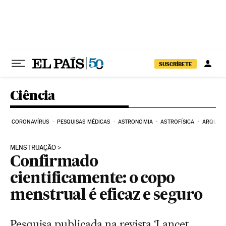
Pular para o conteúdo
SUSCRÍBETE
Ciência
CORONAVÍRUS
PESQUISAS MÉDICAS
ASTRONOMIA
ASTROFÍSICA
ARQUEO
MENSTRUAÇÃO
Confirmado
cientificamente: o copo
menstrual é eficaz e seguro
Pesquisa publicada na revista ‘Lancet