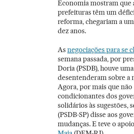
Economia mostram que as
prefeituras têm um défici
reforma, chegariam a um
dez anos.
As
negociações para se c
semana passada, por pre
Doria (PSDB), houve uma
desentenderam sobre a m
Agora, por mais que não
condicionantes dos gove
solidários às sugestões,
(PSDB-SP) disse aos gover
mudanças. E teve o apoi
Maia
(DEM-RJ).