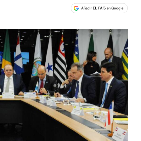
Añadir EL PAÍS en Google
ales