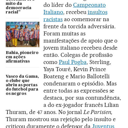
do líder do
Campeonato
mito da
democracia
Italiano
, recebeu
insultos
racial"
racistas
ao comemorar na
frente da torcida adversária.
Foram muitas as
manifestações de apoio que o
jovem italiano recebeu desde
Bahia, pioneiro
então. Colegas de profissão
em ações
como
Paul Pogba
, Sterling,
afirmativas
Yaya Touré, Kevin Prince
Boateng e Mario Ballotelli
Vasco da Gama,
o clube que
condenaram o episódio. Mas
abriu as portas
entre todas as expressões se
do futebol para
os negros
destaca, por sua contundência,
a do ex-jogador francês Lilian
Thuram, de 47 anos. No jornal
Le Parisien,
Thuram mostrou sua rejeição pelo insulto e
criticou duramente o defensor da
Juventus