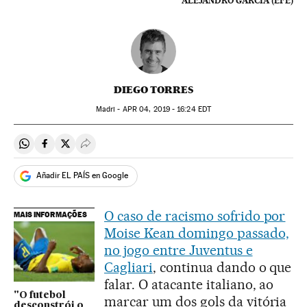
ALEJANDRO GARCÍA (EFE)
DIEGO TORRES
Madri -
APR
04, 2019 - 16:24
EDT
Compartir en Whatsapp
Compartir en Facebook
Compartir en Twitter
Desplegar Redes Sociales
Añadir EL PAÍS en Google
O caso de racismo sofrido por
MAIS INFORMAÇÕES
Moise Kean domingo passado,
no jogo entre Juventus e
Cagliari
, continua dando o que
falar. O atacante italiano, ao
"O futebol
marcar um dos gols da vitória
desconstrói o