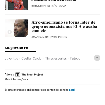
BREILLER PIRES
| SÃO PAULO
Afro-americano se torna líder de
grupo neonazista nos EUA e acaba
com ele
AMANDA MARS
| WASHINGTON
ARQUIVADO EM
Juventus
Cagliari Calcio
Times esportes
Futebol
Racismo
Delitos ódio
Discriminação
Esportes
Preconceitos
Delitos
Problemas sociais
Sociedade
Adere a
Mais informações
Justiça
Racismo en el deporte
aquí
Si está interesado en licenciar este contenido, pinche