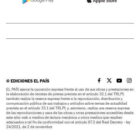
©
EDICIONES EL PAÍS
EL PAÍS BRASIL EN
EL PAÍS BRASI
EL PAÍS B
EL PA
EL PAÍS ejerce la oposición expresa frente al uso de sus obras y prestaciones en
la elaboración de revistas de prensa prevista en el artículo 32.1 del TRLPI;
también realiza la reserva expresa frente a la reproducción, distribución y
comunicación pública de sus trabajos y artículos sobre temas de actualidad
prevista en el artículo 33.1 del TRLPI; y, asimismo, realiza una reserva expresa
de las reproducciones y usos de las obras y otras prestaciones accesibles desde
este sitio web a medios de lectura mecánica u otros medios que resulten
adecuados a tal fin de conformidad con el artículo 67.3 del Real Decreto - ley
24/2021, de 2 de noviembre