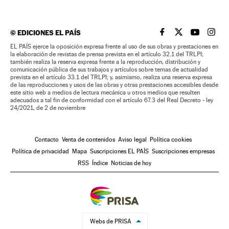
©
EDICIONES EL PAÍS
EL PAÍS BRASIL EN
EL PAÍS BRASI
EL PAÍS B
EL PA
EL PAÍS ejerce la oposición expresa frente al uso de sus obras y prestaciones en
la elaboración de revistas de prensa prevista en el artículo 32.1 del TRLPI;
también realiza la reserva expresa frente a la reproducción, distribución y
comunicación pública de sus trabajos y artículos sobre temas de actualidad
prevista en el artículo 33.1 del TRLPI; y, asimismo, realiza una reserva expresa
de las reproducciones y usos de las obras y otras prestaciones accesibles desde
este sitio web a medios de lectura mecánica u otros medios que resulten
adecuados a tal fin de conformidad con el artículo 67.3 del Real Decreto - ley
24/2021, de 2 de noviembre
Contacto
Venta de contenidos
Aviso legal
Política cookies
Política de privacidad
Mapa
Suscripciones EL PAÍS
Suscripciones empresas
RSS
Índice
Noticias de hoy
Webs de PRISA