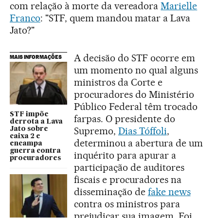
com relação à morte da vereadora
Marielle
Franco
: "STF, quem mandou matar a Lava
Jato?"
A decisão do STF ocorre em
MAIS INFORMAÇÕES
um momento no qual alguns
ministros da Corte e
procuradores do Ministério
Público Federal têm trocado
STF impõe
farpas. O presidente do
derrota a Lava
Supremo,
Dias Tóffoli
,
Jato sobre
caixa 2 e
determinou a abertura de um
encampa
guerra contra
inquérito para apurar a
procuradores
participação de auditores
fiscais e procuradores na
disseminação de
fake news
contra os ministros para
prejudicar sua imagem. Foi