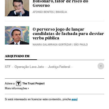
Bolsonaro, fator de risco do
Governo
AFONSO BENITES
| BRASÍLIA
O perverso jogo de lançar
candidatas de fachada para desviar
verba pública
NAIARA GALARRAGA GORTÁZAR
| SÃO PAULO
ARQUIVADO EM
STF
Operação Lava Jato
Justiça Federal
Caso Petrobras
Investigação policial
Subornos
Financiamento ilegal
Lavagem dinheiro
Petrobras
Adere a
Mais informações
Polícia Federal
Tribunais
Corrupção política
Caixa dois
Financiamento partidos
Poder judicial
aquí
Si está interesado en licenciar este contenido, pinche
Polícia
Corrupção
Delitos fiscais
Força segurança