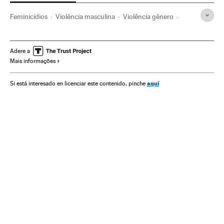
Feminicídios
Violência masculina
Violência gênero
Machismo
Sexismo
Direitos mulher
Assassinatos
Violência
Brasil
Mulheres
Relações gênero
Adere a
Mais informações
América do Sul
América Latina
Preconceitos
Acontecimentos
Delitos
América
Problemas sociais
aquí
Si está interesado en licenciar este contenido, pinche
Sociedade
Justiça