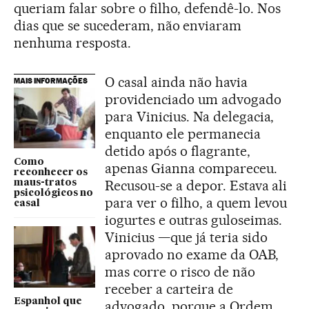
queriam falar sobre o filho, defendê-lo. Nos
dias que se sucederam, não enviaram
nenhuma resposta.
O casal ainda não havia
MAIS INFORMAÇÕES
providenciado um advogado
para Vinicius. Na delegacia,
enquanto ele permanecia
detido após o flagrante,
Como
apenas Gianna compareceu.
reconhecer os
Recusou-se a depor. Estava ali
maus-tratos
psicológicos no
para ver o filho, a quem levou
casal
iogurtes e outras guloseimas.
Vinicius —que já teria sido
aprovado no exame da OAB,
mas corre o risco de não
receber a carteira de
Espanhol que
advogado, porque a Ordem