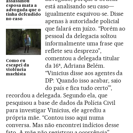
assassinou
está analisando seu caso—
esposa mata a
advogada que o
igualmente esquivou-se. Disse
tinha defendido
no caso
apenas à autoridade policial
que falará em juízo. “Porém ao
pessoal da delegacia soltou
informalmente uma frase que
reflete seu desprezo”,
comentou a delegada titular
Como eu
da 16ª, Adriana Belém.
escapei da
violência
“Vinicius disse aos agentes da
machista
DP: ‘Quando isso acabar, saio
do país e fica tudo certo’”,
recordou a delegada. Segundo ela, que
pesquisou a base de dados da Polícia Civil
para investigar Vinicius, ele agrediu a
própria mãe. “Contou isso aqui numa
conversa. Mas não encontrei indícios desse
fato. A mãe não registrou a ocorrência”,