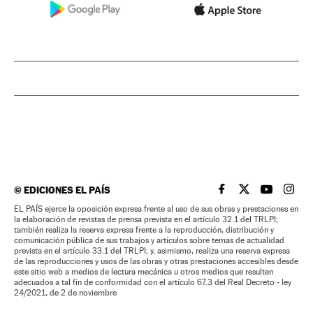
©
EDICIONES EL PAÍS
EL PAÍS BRASIL EN
EL PAÍS BRASI
EL PAÍS B
EL PA
EL PAÍS ejerce la oposición expresa frente al uso de sus obras y prestaciones en
la elaboración de revistas de prensa prevista en el artículo 32.1 del TRLPI;
también realiza la reserva expresa frente a la reproducción, distribución y
comunicación pública de sus trabajos y artículos sobre temas de actualidad
prevista en el artículo 33.1 del TRLPI; y, asimismo, realiza una reserva expresa
de las reproducciones y usos de las obras y otras prestaciones accesibles desde
este sitio web a medios de lectura mecánica u otros medios que resulten
adecuados a tal fin de conformidad con el artículo 67.3 del Real Decreto - ley
24/2021, de 2 de noviembre