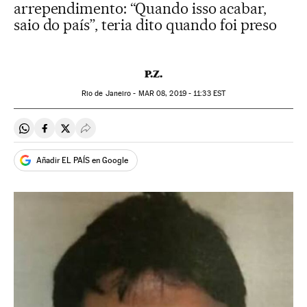
arrependimento: “Quando isso acabar,
saio do país”, teria dito quando foi preso
P.Z.
Rio de Janeiro -
MAR
08, 2019 - 11:33
EST
Compartir en Whatsapp
Compartir en Facebook
Compartir en Twitter
Desplegar Redes Sociales
Añadir EL PAÍS en Google