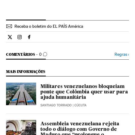
Receba o boletim do EL PAÍS América
Internacional El País Brasil en Twitter
Internacional El País Brasil en Instagram
Internacional El País Brasil en Facebook
COMENTÁRIOS
Regras
›
COMENTÁRIOS
0
MAIS INFORMAÇÕES
Militares venezuelanos bloqueiam
ponte que Colômbia quer usar para
ajuda humanitária
SANTIAGO TORRADO
| CÚCUTA
Assembleia venezuelana rejeita
todo o diálogo com Governo de