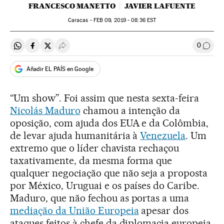
FRANCESCO MANETTO
JAVIER LAFUENTE
Caracas -
FEB
09, 2019 - 08:36
EST
0
Compartir en Whatsapp
Compartir en Facebook
Compartir en Twitter
Desplegar Redes Sociales
Comen
Añadir EL PAÍS en Google
“Um show”. Foi assim que nesta sexta-feira
Nicolás Maduro
chamou a intenção da
oposição, com ajuda dos EUA e da Colômbia,
de levar ajuda humanitária à
Venezuela
. Um
extremo que o líder chavista rechaçou
taxativamente, da mesma forma que
qualquer negociação que não seja a proposta
por México, Uruguai e os países do Caribe.
Maduro, que não fechou as portas a uma
mediação da União Europeia
apesar dos
ataques feitos à chefe da diplomacia europeia,