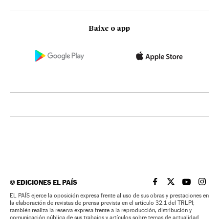
Baixe o app
©
EDICIONES EL PAÍS
EL PAÍS BRASIL EN
EL PAÍS BRASI
EL PAÍS B
EL PA
EL PAÍS ejerce la oposición expresa frente al uso de sus obras y prestaciones en
la elaboración de revistas de prensa prevista en el artículo 32.1 del TRLPI;
también realiza la reserva expresa frente a la reproducción, distribución y
comunicación pública de sus trabajos y artículos sobre temas de actualidad