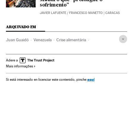
Maduro que “prolongue o
sofrimento”
JAVIER LAFUENTE
/
FRANCESCO MANETTO
| CARACAS
ARQUIVADO EM
Juan Guaidó
Venezuela
Crise alimentária
Crise econômica
Recessão econômica
Estados Unidos
Conjuntura econômica
América do Norte
Adere a
Mais informações
América do Sul
América Latina
América
Economia
Nicolás Maduro
aquí
Si está interesado en licenciar este contenido, pinche