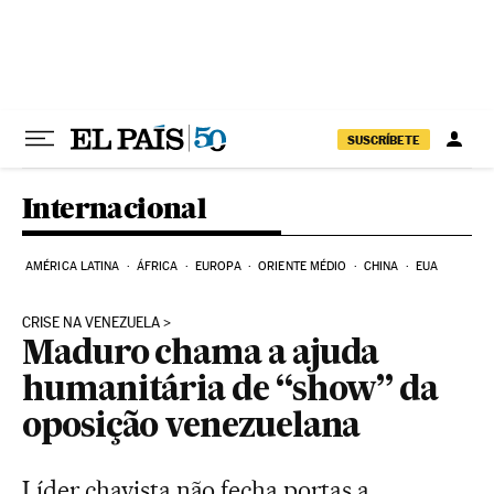
Pular para o conteúdo
SUSCRÍBETE
Internacional
AMÉRICA LATINA
ÁFRICA
EUROPA
ORIENTE MÉDIO
CHINA
EUA
CRISE NA VENEZUELA
Maduro chama a ajuda
humanitária de “show” da
oposição venezuelana
Líder chavista não fecha portas a