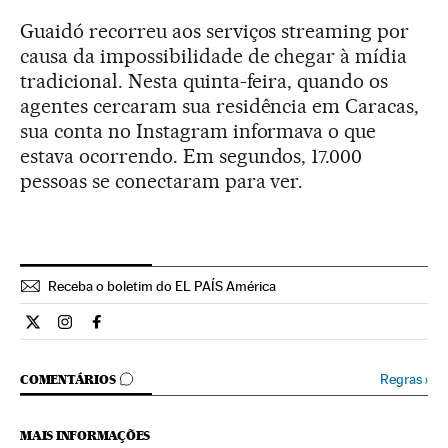
Guaidó recorreu aos serviços streaming por
causa da impossibilidade de chegar à mídia
tradicional. Nesta quinta-feira, quando os
agentes cercaram sua residência em Caracas,
sua conta no Instagram informava o que
estava ocorrendo. Em segundos, 17.000
pessoas se conectaram para ver.
Receba o boletim do EL PAÍS América
Internacional El País Brasil en Twitter
Internacional El País Brasil en Instagram
Internacional El País Brasil en Facebook
COMENTÁRIOS
Regras
›
COMENTÁRIOS
MAIS INFORMAÇÕES