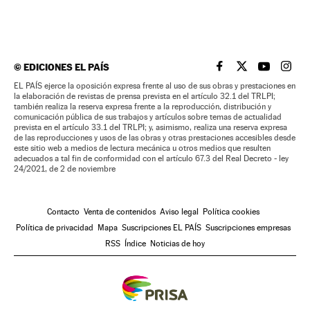
©
EDICIONES EL PAÍS
EL PAÍS BRASIL EN
EL PAÍS BRASI
EL PAÍS B
EL PA
EL PAÍS ejerce la oposición expresa frente al uso de sus obras y prestaciones en
la elaboración de revistas de prensa prevista en el artículo 32.1 del TRLPI;
también realiza la reserva expresa frente a la reproducción, distribución y
comunicación pública de sus trabajos y artículos sobre temas de actualidad
prevista en el artículo 33.1 del TRLPI; y, asimismo, realiza una reserva expresa
de las reproducciones y usos de las obras y otras prestaciones accesibles desde
este sitio web a medios de lectura mecánica u otros medios que resulten
adecuados a tal fin de conformidad con el artículo 67.3 del Real Decreto - ley
24/2021, de 2 de noviembre
Contacto
Venta de contenidos
Aviso legal
Política cookies
Política de privacidad
Mapa
Suscripciones EL PAÍS
Suscripciones empresas
RSS
Índice
Noticias de hoy