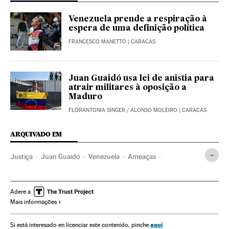
Venezuela prende a respiração à
espera de uma definição política
FRANCESCO MANETTO
| CARACAS
Juan Guaidó usa lei de anistia para
atrair militares à oposição a
Maduro
FLORANTONIA SINGER
/
ALONSO MOLEIRO
| CARACAS
ARQUIVADO EM
Justiça
Juan Guaidó
Venezuela
Ameaças
América do Sul
América Latina
América
Delitos
Política
Nicolás Maduro
Adere a
Mais informações
aquí
Si está interesado en licenciar este contenido, pinche