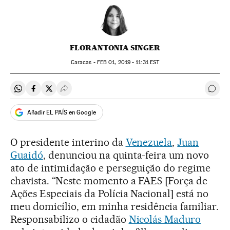
FLORANTONIA SINGER
Caracas -
FEB
01, 2019 - 11:31
EST
Compartir en Whatsapp
Compartir en Facebook
Compartir en Twitter
Desplegar Redes Sociales
Come
Añadir EL PAÍS en Google
O presidente interino da
Venezuela
,
Juan
Guaidó
, denunciou na quinta-feira um novo
ato de intimidação e perseguição do regime
chavista. “Neste momento a FAES [Força de
Ações Especiais da Polícia Nacional] está no
meu domicílio, em minha residência familiar.
Responsabilizo o cidadão
Nicolás Maduro