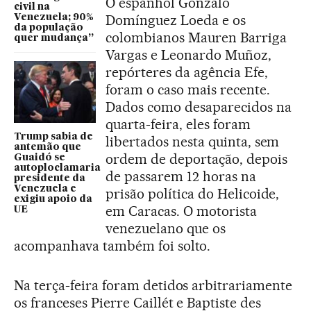
O espanhol Gonzalo
civil na
Domínguez Loeda e os
Venezuela; 90%
da população
colombianos Mauren Barriga
quer mudança”
Vargas e Leonardo Muñoz,
repórteres da agência Efe,
foram o caso mais recente.
Dados como desaparecidos na
quarta-feira, eles foram
Trump sabia de
libertados nesta quinta, sem
antemão que
ordem de deportação, depois
Guaidó se
autoploclamaria
de passarem 12 horas na
presidente da
Venezuela e
prisão política do Helicoide,
exigiu apoio da
em Caracas. O motorista
UE
venezuelano que os
acompanhava também foi solto.
Na terça-feira foram detidos arbitrariamente
os franceses Pierre Caillét e Baptiste des