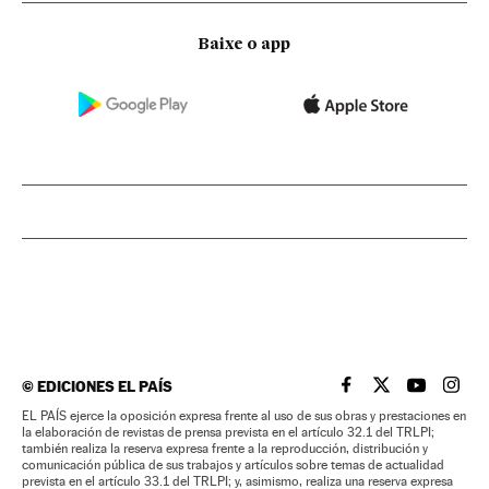
Baixe o app
©
EDICIONES EL PAÍS
EL PAÍS BRASIL EN
EL PAÍS BRASI
EL PAÍS B
EL PA
EL PAÍS ejerce la oposición expresa frente al uso de sus obras y prestaciones en
la elaboración de revistas de prensa prevista en el artículo 32.1 del TRLPI;
también realiza la reserva expresa frente a la reproducción, distribución y
comunicación pública de sus trabajos y artículos sobre temas de actualidad
prevista en el artículo 33.1 del TRLPI; y, asimismo, realiza una reserva expresa