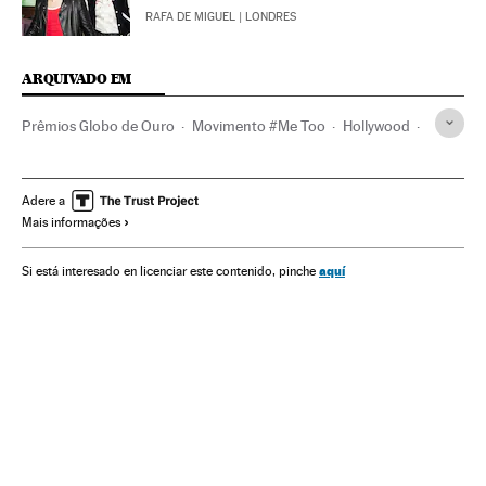
RAFA DE MIGUEL
| LONDRES
ARQUIVADO EM
Prêmios Globo de Ouro
Movimento #Me Too
Hollywood
Assédio sexual
Prêmios cinema
Cinema dos Estados Unidos
Feminismo
Séries tv
Adere a
Mais informações
Indústria Cinematográfica
Cinema
Programa tv
Televisão
Programação
Meios comunicação
Cultura
aquí
Si está interesado en licenciar este contenido, pinche