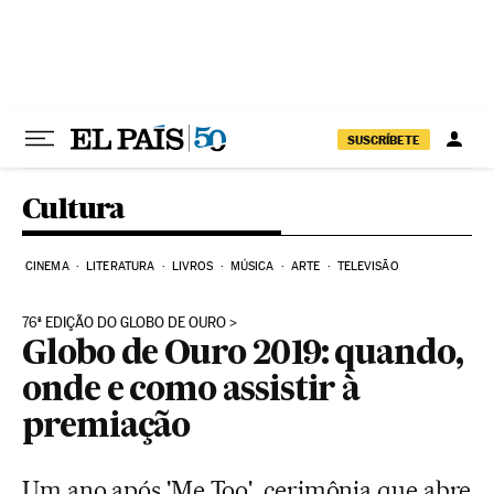
Pular para o conteúdo
SUSCRÍBETE
Cultura
CINEMA
LITERATURA
LIVROS
MÚSICA
ARTE
TELEVISÃO
76ª EDIÇÃO DO GLOBO DE OURO
Globo de Ouro 2019: quando,
onde e como assistir à
premiação
Um ano após 'Me Too', cerimônia que abre