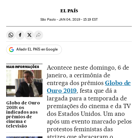
EL PAÍS
São Paulo -
JAN
04, 2019 - 15:19
EST
Compartir en Whatsapp
Compartir en Facebook
Compartir en Twitter
Desplegar Redes Sociales
Añadir EL PAÍS en Google
Acontece neste domingo, 6 de
MAIS INFORMAÇÕES
janeiro, a cerimônia de
entrega dos prêmios
Globo de
Ouro 2019
, festa que dá a
largada para a temporada de
Globo de Ouro
premiações do cinema e da TV
2019: os
dos Estados Unidos. Um ano
indicados aos
prêmios de
após um evento marcado pelos
cinema e
televisão
protestos feministas das
atrizes que abraçaram o