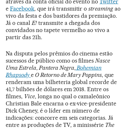
através da conta oficial do evento no
Twitter
e
Facebook
, que irá transmitir o
streaming
ao
vivo da festa e dos bastidores da premiação.
Já o canal
E!
transmite a chegada dos
convidados no tapete vermelho ao vivo a
partir das 21h.
Na disputa pelos prêmios do cinema estão
sucessos de público como os filmes
Nasce
Uma Estrela
,
Pantera Negra
,
Bohemian
Rhapsody
e
O Retorno de Mary Poppins
, que
renderam uma bilheteria global recorde de
41,7 bilhões de dólares em 2018. Entre os
filmes,
Vice
, longa no qual o camaleônico
Christian Bale encarna o ex-vice-presidente
Dick Cheney, é o líder em número de
indicações: concorre em seis categorias. Já
entre as produções de TV, a minissérie
The