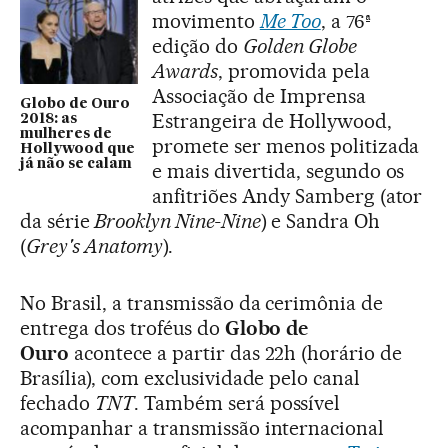
movimento
Me Too
, a 76ª
edição do
Golden Globe
Awards
, promovida pela
Associação de Imprensa
Globo de Ouro
Estrangeira de Hollywood,
2018: as
mulheres de
promete ser menos politizada
Hollywood que
já não se calam
e mais divertida, segundo os
anfitriões Andy Samberg (ator
da série
Brooklyn Nine-Nine
) e Sandra Oh
(
Grey's Anatomy
).
No Brasil, a transmissão da cerimônia de
entrega dos troféus do
Globo de
Ouro
acontece a partir das 22h (horário de
Brasília), com exclusividade pelo canal
fechado
TNT
. Também será possível
acompanhar a transmissão internacional