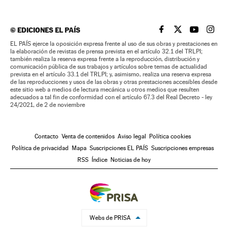
©
EDICIONES EL PAÍS
EL PAÍS BRASIL EN
EL PAÍS BRASI
EL PAÍS B
EL PA
EL PAÍS ejerce la oposición expresa frente al uso de sus obras y prestaciones en
la elaboración de revistas de prensa prevista en el artículo 32.1 del TRLPI;
también realiza la reserva expresa frente a la reproducción, distribución y
comunicación pública de sus trabajos y artículos sobre temas de actualidad
prevista en el artículo 33.1 del TRLPI; y, asimismo, realiza una reserva expresa
de las reproducciones y usos de las obras y otras prestaciones accesibles desde
este sitio web a medios de lectura mecánica u otros medios que resulten
adecuados a tal fin de conformidad con el artículo 67.3 del Real Decreto - ley
24/2021, de 2 de noviembre
Contacto
Venta de contenidos
Aviso legal
Política cookies
Política de privacidad
Mapa
Suscripciones EL PAÍS
Suscripciones empresas
RSS
Índice
Noticias de hoy
Webs de PRISA