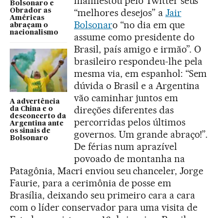
manifestou pelo Twitter seus
Bolsonaro e
“melhores desejos” a
Jair
Obrador as
Américas
Bolsonar
o “no dia em que
abraçam o
nacionalismo
assume como presidente do
Brasil, país amigo e irmão”. O
brasileiro respondeu-lhe pela
mesma via, em espanhol: “Sem
dúvida o Brasil e a Argentina
vão caminhar juntos em
A advertência
direções diferentes das
da China e o
desconcerto da
percorridas pelos últimos
Argentina ante
os sinais de
governos. Um grande abraço!”.
Bolsonaro
De férias num aprazível
povoado de montanha na
Patagônia, Macri enviou seu chanceler, Jorge
Faurie, para a cerimônia de posse em
Brasília, deixando seu primeiro cara a cara
com o líder conservador para uma visita de