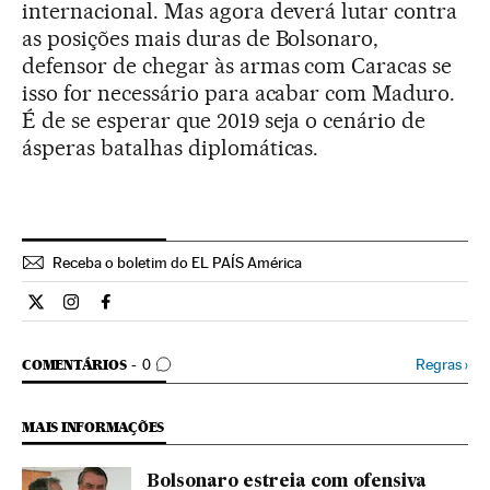
internacional. Mas agora deverá lutar contra
as posições mais duras de Bolsonaro,
defensor de chegar às armas com Caracas se
isso for necessário para acabar com Maduro.
É de se esperar que 2019 seja o cenário de
ásperas batalhas diplomáticas.
Receba o boletim do EL PAÍS América
Internacional El País Brasil en Twitter
Internacional El País Brasil en Instagram
Internacional El País Brasil en Facebook
COMENTÁRIOS
Regras
›
COMENTÁRIOS
0
MAIS INFORMAÇÕES
Bolsonaro estreia com ofensiva