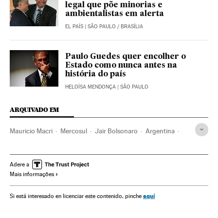
legal que põe minorias e
ambientalistas em alerta
EL PAÍS
| SÃO PAULO / BRASÍLIA
Paulo Guedes quer encolher o
Estado como nunca antes na
história do país
HELOÍSA MENDONÇA
| SÃO PAULO
ARQUIVADO EM
Mauricio Macri
Mercosul
Jair Bolsonaro
Argentina
Presidente Brasil
Presidência Brasil
Governo Brasil
Brasil
Governo
América do Sul
América Latina
Adere a
Mais informações
América
Relações exteriores
Política
aquí
Si está interesado en licenciar este contenido, pinche