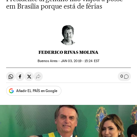
em Brasília porque está de férias
FEDERICO RIVAS MOLINA
Buenos Aires -
JAN
03, 2019 - 15:24
EST
0
Compartir en Whatsapp
Compartir en Facebook
Compartir en Twitter
Desplegar Redes Sociales
Comen
Añadir EL PAÍS en Google