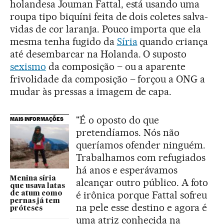
holandesa Jouman Fattal, está usando uma
roupa tipo biquíni feita de dois coletes salva-
vidas de cor laranja. Pouco importa que ela
mesma tenha fugido da
Síria
quando criança
até desembarcar na Holanda. O suposto
sexismo
da composição – ou a aparente
frivolidade da composição – forçou a ONG a
mudar às pressas a imagem de capa.
"É o oposto do que
MAIS INFORMAÇÕES
pretendíamos. Nós não
queríamos ofender ninguém.
Trabalhamos com refugiados
há anos e esperávamos
Menina síria
alcançar outro público. A foto
que usava latas
é irônica porque Fattal sofreu
de atum como
pernas já tem
na pele esse destino e agora é
próteses
uma atriz conhecida na