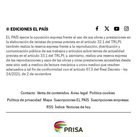
©
EDICIONES EL PAÍS
EL PAÍS BRASIL EN
EL PAÍS BRASI
EL PAÍS B
EL PA
EL PAÍS ejerce la oposición expresa frente al uso de sus obras y prestaciones en
la elaboración de revistas de prensa prevista en el artículo 32.1 del TRLPI;
también realiza la reserva expresa frente a la reproducción, distribución y
comunicación pública de sus trabajos y artículos sobre temas de actualidad
prevista en el artículo 33.1 del TRLPI; y, asimismo, realiza una reserva expresa
de las reproducciones y usos de las obras y otras prestaciones accesibles desde
este sitio web a medios de lectura mecánica u otros medios que resulten
adecuados a tal fin de conformidad con el artículo 67.3 del Real Decreto - ley
24/2021, de 2 de noviembre
Contacto
Venta de contenidos
Aviso legal
Política cookies
Política de privacidad
Mapa
Suscripciones EL PAÍS
Suscripciones empresas
RSS
Índice
Noticias de hoy