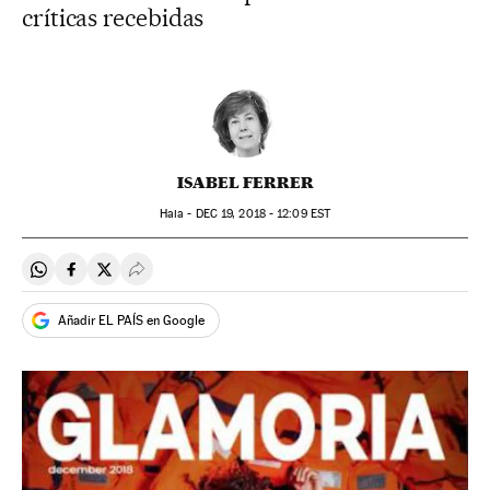
críticas recebidas
ISABEL FERRER
Haia -
DEC
19, 2018 - 12:09
EST
Compartir en Whatsapp
Compartir en Facebook
Compartir en Twitter
Desplegar Redes Sociales
Añadir EL PAÍS en Google