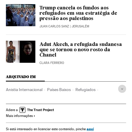
Trump cancela os fundos aos
refugiados em sua estratégia de
pressão aos palestinos
JUAN CARLOS SANZ
| JERUSALÉM
Adut Akech, a refugiada sudanesa
que se tornou o novo rosto da
Chanel
CLARA FERRERO
ARQUIVADO EM
Anistia Internacional
Países Baixos
Refugiados
Vítimas guerra
ONG
Solidariedade
Europa Ocidental
Europa
Conflitos
Sociedade
Planeta Futuro
Adere a
Mais informações
aquí
Si está interesado en licenciar este contenido, pinche