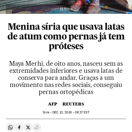
11 fotos
Menina síria que usava latas
de atum como pernas já tem
próteses
Maya Merhi, de oito anos, nasceu sem as
extremidades inferiores e usava latas de
conserva para andar. Graças a um
movimento nas redes sociais, conseguiu
pernas ortopédicas
AFP
REUTERS
Siria -
DEC
12, 2018 - 08:37
EST
Compartir en Whatsapp
Compartir en Facebook
Compartir en Twitter
Desplegar Redes Sociales