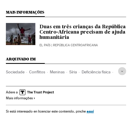
MAIS INFORMAÇÕES
Duas em três crianças da República
Centro-Africana precisam de ajuda
humanitária
EL PAÍS
| REPÚBLICA CENTROAFRICANA
ARQUIVADO EM
Sociedade
Conflitos
Meninas
Síria
Deficiência física
Refugiados
Vítimas guerra
Infância
Deficiência
Oriente médio
Ásia
Adere a
Mais informações
aquí
Si está interesado en licenciar este contenido, pinche