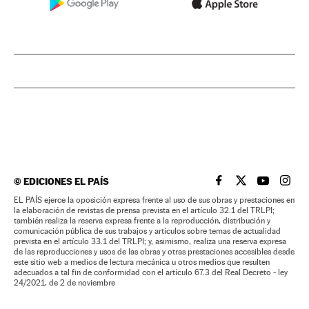
©
EDICIONES EL PAÍS
EL PAÍS BRASIL EN
EL PAÍS BRASI
EL PAÍS B
EL PA
EL PAÍS ejerce la oposición expresa frente al uso de sus obras y prestaciones en
la elaboración de revistas de prensa prevista en el artículo 32.1 del TRLPI;
también realiza la reserva expresa frente a la reproducción, distribución y
comunicación pública de sus trabajos y artículos sobre temas de actualidad
prevista en el artículo 33.1 del TRLPI; y, asimismo, realiza una reserva expresa
de las reproducciones y usos de las obras y otras prestaciones accesibles desde
este sitio web a medios de lectura mecánica u otros medios que resulten
adecuados a tal fin de conformidad con el artículo 67.3 del Real Decreto - ley
24/2021, de 2 de noviembre