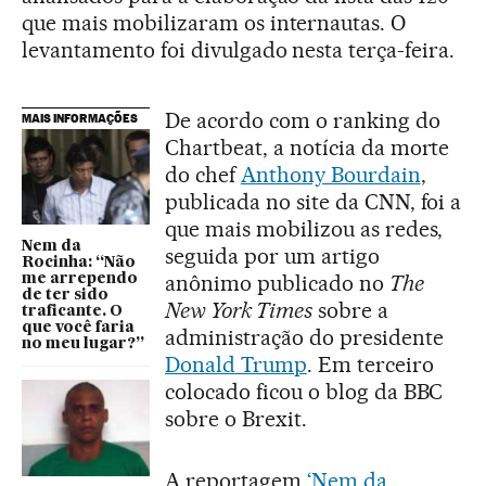
que mais mobilizaram os internautas. O
levantamento foi divulgado nesta terça-feira.
De acordo com o ranking do
MAIS INFORMAÇÕES
Chartbeat, a notícia da morte
do chef
Anthony Bourdain
,
publicada no site da CNN, foi a
que mais mobilizou as redes,
Nem da
seguida por um artigo
Rocinha: “Não
anônimo publicado no
The
me arrependo
de ter sido
New York Times
sobre a
traficante. O
que você faria
administração do presidente
no meu lugar?”
Donald Trump
. Em terceiro
colocado ficou o blog da BBC
sobre o Brexit.
A reportagem
‘Nem da