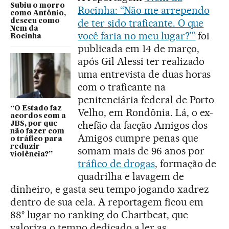
Subiu o morro
Rocinha: “Não me arrependo
como Antônio,
de ter sido traficante. O que
desceu como
Nem da
você faria no meu lugar?”’
foi
Rocinha
publicada em 14 de março,
após Gil Alessi ter realizado
uma entrevista de duas horas
com o traficante na
penitenciária federal de Porto
“O Estado faz
Velho, em Rondônia. Lá, o ex-
acordos com a
chefão da facção Amigos dos
JBS, por que
não fazer com
Amigos cumpre penas que
o tráfico para
reduzir
somam mais de 96 anos por
violência?”
tráfico de drogas
, formação de
quadrilha e lavagem de
dinheiro, e gasta seu tempo jogando xadrez
dentro de sua cela. A reportagem ficou em
88º lugar no ranking do Chartbeat, que
valoriza o tempo dedicado a ler as