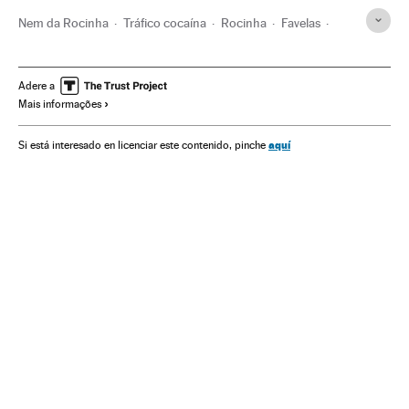
Nem da Rocinha
Tráfico cocaína
Rocinha
Favelas
Rio de Janeiro
El País
Estado Rio de Janeiro
Habitação precária
Narcotráfico
Pobreza
Jornalismo
Adere a
Mais informações
Prisa Noticias
Brasil
Imprensa
Grupo Prisa
América do Sul
América Latina
América
Delitos
aquí
Si está interesado en licenciar este contenido, pinche
Problemas sociais
Urbanismo
Meios comunicação
Sociedade
Comunicação
Justiça