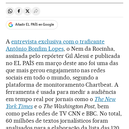
Compartir en Whatsapp
Compartir en Facebook
Compartir en Twitter
Desplegar Redes Sociales
Añadir EL PAÍS en Google
A
entrevista exclusiva com o traficante
Antônio Bonfim Lopes
, o Nem da Rocinha,
assinada pelo repórter Gil Alessi e publicada
no EL PAÍS em março deste ano foi uma das
que mais gerou engajamento nas redes
sociais em todo o mundo, segundo a
plataforma de monitoramento Chartbeat. A
ferramenta é usada para medir a audiência
em tempo real por jornais como o
The New
York Times
e o
The Washington Post
, bem
como pelas redes de TV CNN e BBC. No total,
60 milhões de textos jornalísticos foram
analisados para a elaboração da lista das 120