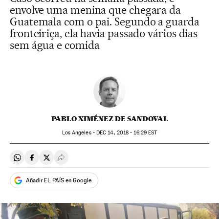
envolve uma menina que chegara da
Guatemala com o pai. Segundo a guarda
fronteiriça, ela havia passado vários dias
sem água e comida
PABLO XIMÉNEZ DE SANDOVAL
Los Angeles -
DEC
14, 2018 - 16:29
EST
Compartir en Whatsapp
Compartir en Facebook
Compartir en Twitter
Desplegar Redes Sociales
Añadir EL PAÍS en Google