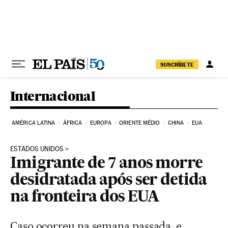
Pular para o conteúdo
SUSCRÍBETE
Internacional
AMÉRICA LATINA
ÁFRICA
EUROPA
ORIENTE MÉDIO
CHINA
EUA
ESTADOS UNIDOS
Imigrante de 7 anos morre
desidratada após ser detida
na fronteira dos EUA
Caso ocorreu na semana passada, e