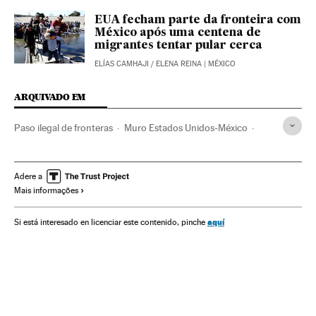
EUA fecham parte da fronteira com
México após uma centena de
migrantes tentar pular cerca
ELÍAS CAMHAJI
/
ELENA REINA
| MÉXICO
ARQUIVADO EM
Paso ilegal de fronteras
Muro Estados Unidos-México
Novo México
Muro segurança
Guatemala
Imigração irregular
Conflitos fronteiriços
Adere a
Mais informações
América Central
Política migração
Estados Unidos
Fronteiras
Política exterior
Migração
América Latina
aquí
Si está interesado en licenciar este contenido, pinche