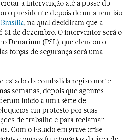
decretar a intervenção até a posse do
ou o presidente depois de uma reunião
m
Brasília
, na qual decidiram que a
é 31 de dezembro. O interventor será o
nio Denarium (PSL), que elencou o
das forças de segurança será uma
se estado da combalida região norte
imas semanas, depois que agentes
deram início a uma série de
 bloqueios em protesto por suas
ições de trabalho e para reclamar
dos. Com o Estado em grave crise
ciais e outros funcionários da área de