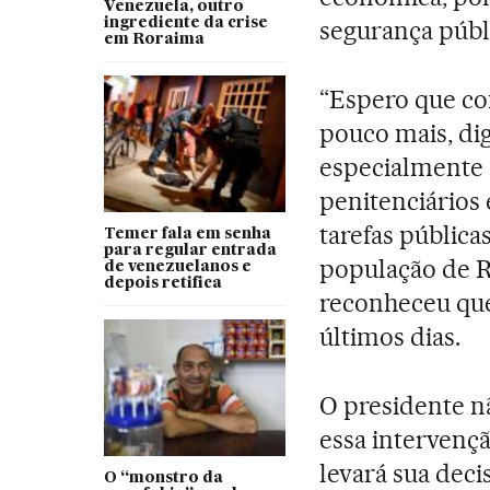
Venezuela, outro
ingrediente da crise
segurança públ
em Roraima
“Espero que co
pouco mais, di
especialmente
penitenciários
tarefas públic
Temer fala em senha
para regular entrada
população de R
de venezuelanos e
depois retifica
reconheceu que
últimos dias.
O presidente n
essa intervenç
levará sua deci
O “monstro da