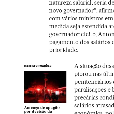
natureza salarial, seria 
novo governador”, afirm
com vários ministros e
medida seja estendida at
governador eleito, Anto
pagamento dos salários 
prioridade.
A situação des
MAIS INFORMAÇÕES
piorou nas últ
penitenciários 
paralisações e
precárias cond
salários atrasa
Ameaça de apagão
econômica, poli
por decisão da