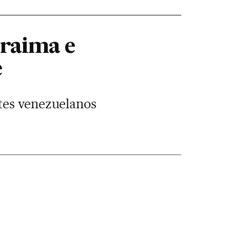
oraima e
e
tes venezuelanos