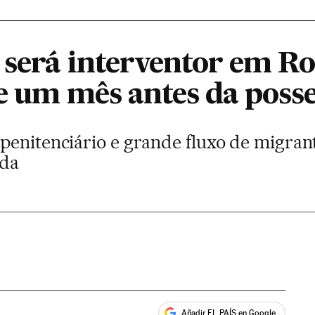
L será interventor em R
se um mês antes da poss
penitenciário e grande fluxo de migran
ida
Añadir EL PAÍS en Google