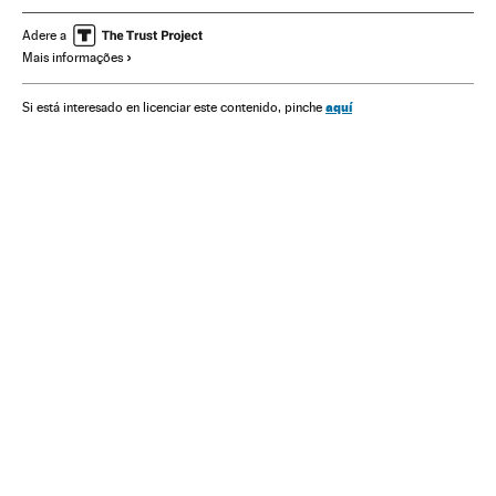
América do Norte
Força segurança
América Latina
Adere a
Mais informações
Caso Ayotzinapa
América
Educação
Conflitos
Justiça
Iguala
Protestos estudantis
Chacina
aquí
Si está interesado en licenciar este contenido, pinche
Guerrero
Movimento estudantil
Pessoas desaparecidas
Ônus policiais
Ação policial