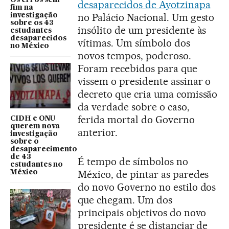
Os erros sem
desaparecidos de Ayotzinapa
fim na
no Palácio Nacional. Um gesto
investigação
sobre os 43
insólito de um presidente às
estudantes
desaparecidos
vítimas. Um símbolo dos
no México
novos tempos, poderoso.
Foram recebidos para que
vissem o presidente assinar o
decreto que cria uma comissão
da verdade sobre o caso,
ferida mortal do Governo
CIDH e ONU
querem nova
anterior.
investigação
sobre o
desaparecimento
de 43
É tempo de símbolos no
estudantes no
México, de pintar as paredes
México
do novo Governo no estilo dos
que chegam. Um dos
principais objetivos do novo
presidente é se distanciar de