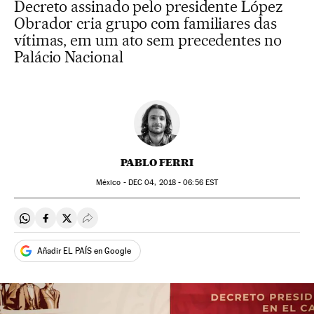
Decreto assinado pelo presidente López
Obrador cria grupo com familiares das
vítimas, em um ato sem precedentes no
Palácio Nacional
PABLO FERRI
México -
DEC
04, 2018 - 06:56
EST
Compartir en Whatsapp
Compartir en Facebook
Compartir en Twitter
Desplegar Redes Sociales
Añadir EL PAÍS en Google