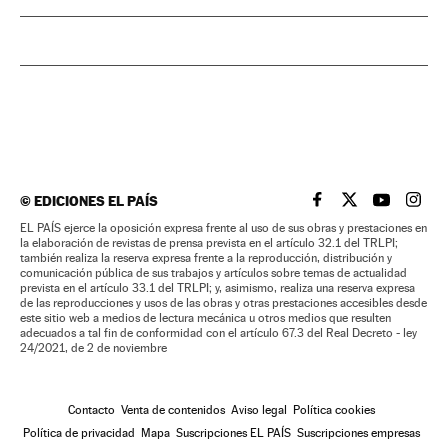
©
EDICIONES EL PAÍS
EL PAÍS BRASIL EN
EL PAÍS BRASI
EL PAÍS B
EL PA
EL PAÍS ejerce la oposición expresa frente al uso de sus obras y prestaciones en
la elaboración de revistas de prensa prevista en el artículo 32.1 del TRLPI;
también realiza la reserva expresa frente a la reproducción, distribución y
comunicación pública de sus trabajos y artículos sobre temas de actualidad
prevista en el artículo 33.1 del TRLPI; y, asimismo, realiza una reserva expresa
de las reproducciones y usos de las obras y otras prestaciones accesibles desde
este sitio web a medios de lectura mecánica u otros medios que resulten
adecuados a tal fin de conformidad con el artículo 67.3 del Real Decreto - ley
24/2021, de 2 de noviembre
Contacto
Venta de contenidos
Aviso legal
Política cookies
Política de privacidad
Mapa
Suscripciones EL PAÍS
Suscripciones empresas