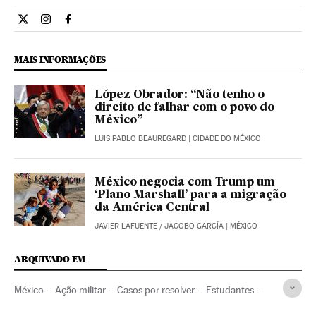
Internacional El País Brasil en Twitter
Internacional El País Brasil en Instagram
Internacional El País Brasil en Facebook
MAIS INFORMAÇÕES
López Obrador: “Não tenho o
direito de falhar com o povo do
México”
LUIS PABLO BEAUREGARD
| CIDADE DO MÉXICO
México negocia com Trump um
‘Plano Marshall’ para a migração
da América Central
JAVIER LAFUENTE
/
JACOBO GARCÍA
| MÉXICO
ARQUIVADO EM
México
Ação militar
Casos por resolver
Estudantes
Polícia
Casos judiciais
Comunidade educativa