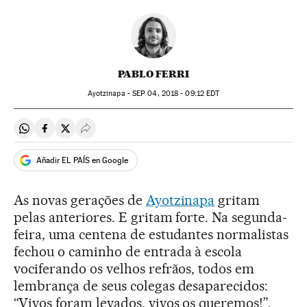
PABLO FERRI
Ayotzinapa -
SEP
04, 2018 - 09:12
EDT
Compartir en Whatsapp
Compartir en Facebook
Compartir en Twitter
Desplegar Redes Sociales
Añadir EL PAÍS en Google
As novas gerações de
Ayotzinapa
gritam
pelas anteriores. E gritam forte. Na segunda-
feira, uma centena de estudantes normalistas
fechou o caminho de entrada à escola
vociferando os velhos refrãos, todos em
lembrança de seus colegas desaparecidos:
“Vivos foram levados, vivos os queremos!”.