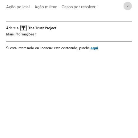
Ação policial
Ação militar
Casos por resolver
Estudantes
América do Norte
Polícia
Casos judiciais
Comunidade educativa
América Latina
Adere a
Mais informações
Força segurança
Caso Ayotzinapa
América
Educação
Conflitos
Justiça
Iguala
Protestos estudantis
aquí
Si está interesado en licenciar este contenido, pinche
Chacina
Guerrero
Movimento estudantil
Pessoas desaparecidas
Ônus policiais
México