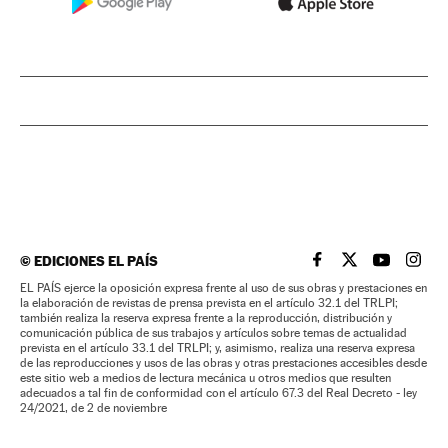
©
EDICIONES EL PAÍS
EL PAÍS BRASIL EN
EL PAÍS BRASI
EL PAÍS B
EL PA
EL PAÍS ejerce la oposición expresa frente al uso de sus obras y prestaciones en
la elaboración de revistas de prensa prevista en el artículo 32.1 del TRLPI;
también realiza la reserva expresa frente a la reproducción, distribución y
comunicación pública de sus trabajos y artículos sobre temas de actualidad
prevista en el artículo 33.1 del TRLPI; y, asimismo, realiza una reserva expresa
de las reproducciones y usos de las obras y otras prestaciones accesibles desde
este sitio web a medios de lectura mecánica u otros medios que resulten
adecuados a tal fin de conformidad con el artículo 67.3 del Real Decreto - ley
24/2021, de 2 de noviembre