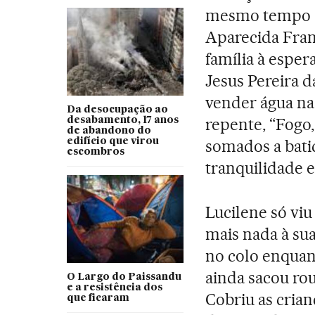
mesmo tempo a
Aparecida Franç
família à espe
Jesus Pereira da
vender água na
Da desocupação ao
repente, “Fogo,
desabamento, 17 anos
de abandono do
edifício que virou
somados a bati
escombros
tranquilidade 
Lucilene só vi
mais nada à sua
no colo enquant
ainda sacou ro
O Largo do Paissandu
e a resistência dos
Cobriu as crian
que ficaram