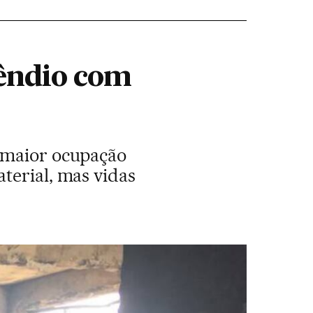
cêndio com
a maior ocupação
terial, mas vidas