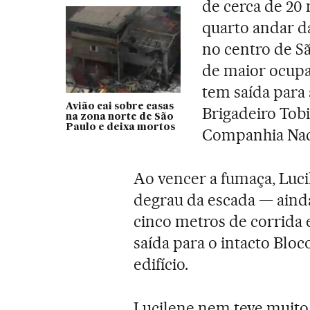
de cerca de 20 
quarto andar d
no centro de Sã
de maior ocup
tem saída para 
Avião cai sobre casas
Brigadeiro Tobi
na zona norte de São
Paulo e deixa mortos
Companhia Naci
Ao vencer a fumaça, Luci
degrau da escada — ainda
cinco metros de corrida 
saída para o intacto Bloc
edifício.
Lucilene nem teve muito 