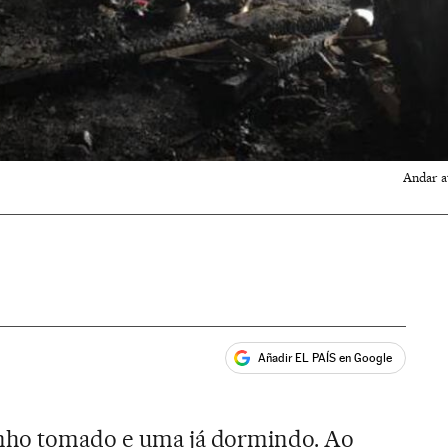
Andar a
Añadir EL PAÍS en Google
ales
nho tomado e uma já dormindo. Ao